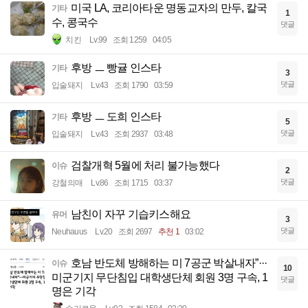
미국 LA, 코리아타운 명동교자의 만두, 칼국
기타
1
수, 콩국수
댓글
치킨
Lv.99
조회 1259
04:05
후방 ㅡ 빵귤 인스타
기타
3
댓글
입술돼지
Lv.43
조회 1790
03:59
후방 ㅡ 도희 인스타
기타
5
댓글
입술돼지
Lv.43
조회 2937
03:48
검찰개혁 5월에 처리 불가능했다
이슈
2
댓글
강철의매
Lv.86
조회 1715
03:37
남친이 자꾸 기습키스해요
유머
3
댓글
Neuhauus
Lv.20
조회 2697
추천 1
03:02
호남 반도체 방해하는 미 7공군 박살내자”···
이슈
10
미군기지 무단침입 대학생단체 회원 3명 구속, 1
댓글
명은 기각