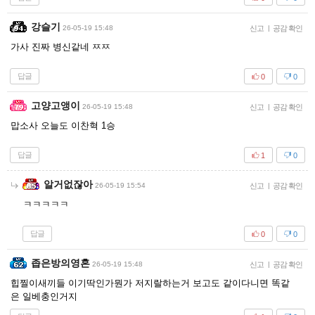
강슬기
26-05-19 15:48
신고
|
공감 확인
가사 진짜 병신같네 ㅉㅉ
답글
0
0
고양고앵이
26-05-19 15:48
신고
|
공감 확인
맙소사 오늘도 이찬혁 1승
답글
1
0
알거없잖아
26-05-19 15:54
신고
|
공감 확인
ㅋㅋㅋㅋㅋ
답글
0
0
좁은방의영혼
26-05-19 15:48
신고
|
공감 확인
힙찔이새끼들 이기딱인가뭔가 저지랄하는거 보고도 같이다니면 똑같
은 일베충인거지