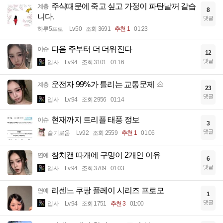
주식때문에 죽고 싶고 가정이 파탄날꺼 같습
계층
8
니다.
댓글
하루5프로
Lv.50
조회 3691
추천 1
01:23
다음 주부터 더 더워진다
이슈
12
댓글
입사
Lv.94
조회 3101
01:16
운전자 99%가 틀리는 교통문제
계층
23
댓글
입사
Lv.94
조회 2956
01:14
현재까지 트리플 태풍 정보
이슈
3
댓글
슬기로움
Lv.92
조회 2559
추천 1
01:06
참치캔 따개에 구멍이 2개인 이유
연예
6
댓글
입사
Lv.94
조회 3709
01:03
리센느 쿠팡 플레이 시리즈 프로모
연예
1
댓글
입사
Lv.94
조회 1751
추천 3
01:00