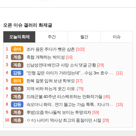
오픈 이슈 갤러리 화제글
오늘의 화제
주간
월간
이슈
1
유머
[102]
조카 용돈 주다가 뺏은 삼촌
2
계층
[16]
축협 개혁하는 박지성
3
계층
[29]
신남성연대 배인규 사망 소식 댓글 근황
4
감동
[11]
“인형 같은 아이가 가라앉는데”…수심 3m 호수 뛰어든 60대 의인
5
유머
[37]
한복 잘못 입혀 보낸 학부모
6
계층
[79]
지역 비하 하는게 웃긴 이유.
7
계층
[45]
드래곤볼 40주년 리스펙트하는 만화작가들
8
감동
[15]
슥오더니 촤악.. 연기 뚫고는 가슴 툭툭.. 지나가던 아재의 정체
9
계층
[59]
후방)요즘 하나둘씩 보이는 투명의자
10
계층
[29]
ㅇㅎ) 나이키 역사상 최고의 품질이던 시절