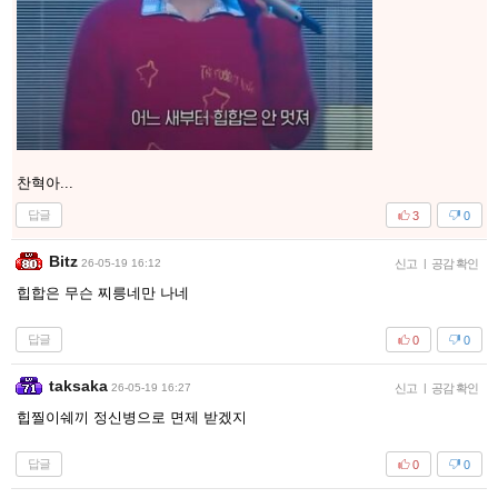
찬혁아...
답글
3
0
Bitz
26-05-19 16:12
신고
|
공감 확인
힙합은 무슨 찌릉네만 나네
답글
0
0
taksaka
26-05-19 16:27
신고
|
공감 확인
힙찔이쉐끼 정신병으로 면제 받겠지
답글
0
0