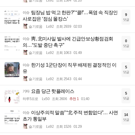
슬기로움
Lv.92
조회 1584
02:20
팀장님 밥 먹고 한판?” “콜!”…폭염 속 직장인
이슈
9
사로잡은 ‘점심 몰캉스’
댓글
슬기로움
Lv.92
조회 2939
02:03
靑, 北미사일 발사에 긴급안보상황점검회
이슈
0
의…“도발 중단 촉구”
댓글
슬기로움
Lv.92
조회 1063
01:49
한기성 1군단장이 직무 배제된 결정적인 이
이슈
5
유
댓글
슬기로움
Lv.92
조회 2543
01:44
요즘 당근 핫플레이스
기타
5
댓글
하루5프로
Lv.50
조회 2606
추천 1
01:40
이상주의적 말씀” “北 주적 변함없다”… 사면
이슈
14
초가 통일부
댓글
슬기로움
Lv.92
조회 1526
01:29