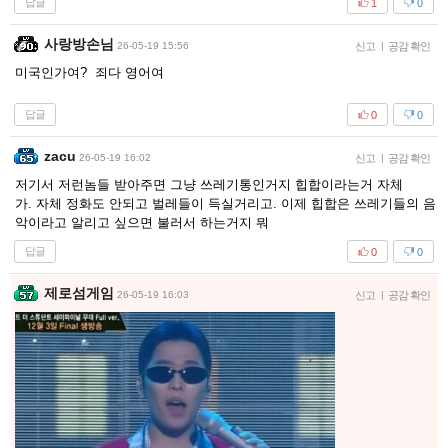
답글
1
0
사랑방손님
26-05-19 15:56
신고
|
공감 확인
미국인가여? 죄다 영어여
답글
0
0
zacu
26-05-19 16:02
신고
|
공감 확인
저기서 저런놈들 받아주면 그냥 쓰레기통인거지 힙합이라는거 자체
가. 자체 정화도 안되고 벌레들이 득실거리고. 이제 힙합은 쓰레기들의 음
악이라고 알리고 싶으면 불러서 하는거지 뭐
답글
0
0
제로섬게임
26-05-19 16:03
신고
|
공감 확인