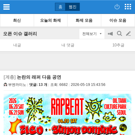
홈
웹진
최신
오늘의 화제
화제 모음
이슈 모음
오픈 이슈 갤러리
전체보기
공
검
글
지
색
내글
내 댓글
10추글
on/off
쓰
기
[계층]
논란의 래퍼 다음 공연
부엔까미노
댓글: 13 개
조회:
6682
2026-05-19 15:43:56