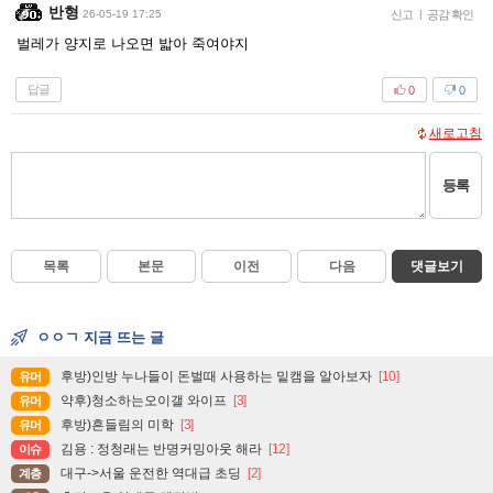
반형
26-05-19 17:25
신고
|
공감 확인
벌레가 양지로 나오면 밟아 죽여야지
답글
0
0
새로고침
등록
목록
본문
이전
다음
댓글보기
ㅇㅇㄱ 지금 뜨는 글
후방)인방 누나들이 돈벌때 사용하는 밑캠을 알아보자
[10]
유머
약후)청소하는오이갤 와이프
[3]
유머
후방)흔들림의 미학
[3]
유머
김용 : 정청래는 반명커밍아웃 해라
[12]
이슈
대구->서울 운전한 역대급 초딩
[2]
계층