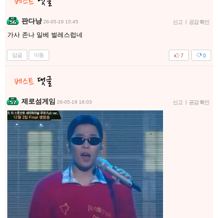
판다냥
26-05-19 15:45
신고
|
공감 확인
가사 존나 일베 벌레스럽네
답글
이동
7
0
제로섬게임
26-05-19 16:03
신고
|
공감 확인