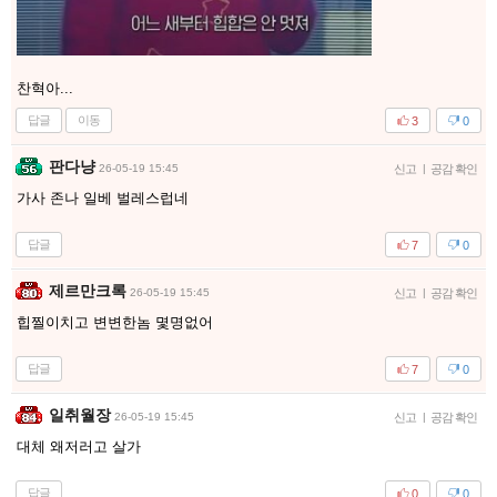
찬혁아...
답글
이동
3
0
판다냥
26-05-19 15:45
신고
|
공감 확인
가사 존나 일베 벌레스럽네
답글
7
0
제르만크록
26-05-19 15:45
신고
|
공감 확인
힙찔이치고 변변한놈 몇명없어
답글
7
0
일취월장
26-05-19 15:45
신고
|
공감 확인
대체 왜저러고 살가
답글
0
0