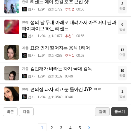
리센느 메이 핫걸 포즈 근접 샷
연예
2
댓글
입사
Lv.94
조회 1772
추천 2
00:58
섬의 날 무대 아래로 내려가서 아주머니 팬과
연예
0
하이파이브 하는 리센느
댓글
입사
Lv.94
조회 1677
추천 1
00:56
요즘 인기 떨어지는 음식 1티어
계층
13
댓글
입사
Lv.94
조회 4288
추천 1
00:53
김민재가 바라는 차기 국대 감독
계층
10
댓글
입사
Lv.94
조회 3132
00:49
편의점 과자 먹고 눈 돌아간 JYP ㅋㅋ
연예
1
댓글
입사
Lv.94
조회 3540
00:46
최근
다음
검색
글쓰기
1
2
3
4
5