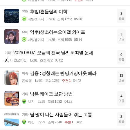
후방)흔들림의 미학
유머
3
댓글
너빨갱이지
Lv.86
조회 1752
05:20
약후)청소하는오이갤 와이프
유머
3
댓글
너빨갱이지
Lv.86
조회 1998
05:14
[2026-08-07] 오늘의 전국 날씨 & 띠별 운세
기타
0
댓글
니얼굴제길
Lv.81
조회 472
05:02
김용 : 정청래는 반명커밍아웃 해라
이슈
13
댓글
윤석렬
Lv.65
조회 1236
추천 1
04:42
남은 케이크 보관 방법
기타
4
댓글
치킨
Lv.99
조회 1632
04:22
땀 많이 나는 사람들이 겪는 고통
기타
2
댓글
치킨
Lv.99
조회 2640
추천 1
04:21