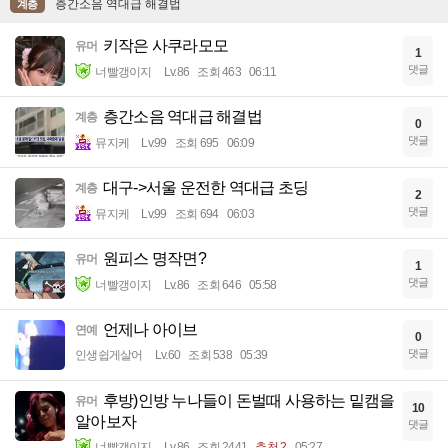
층간소음 역대급 해결법
계층
키작은 사쿠라모모
유머
1
댓글
너빨갱이지
Lv.86
조회 463
06:11
층간소음 역대급 해결법
계층
0
댓글
뮤지케
Lv.99
조회 695
06:09
대구->서울 운전한 역대급 초딩
계층
2
댓글
뮤지케
Lv.99
조회 694
06:03
원피스 명작면?
유머
1
댓글
너빨갱이지
Lv.86
조회 646
05:58
언제나 아이브
연예
0
댓글
인생쉽게살어
Lv.60
조회 538
05:39
후방)인방 누나들이 돈벌때 사용하는 밑캠을
유머
10
알아보자
댓글
너빨갱이지
Lv.86
조회 2441
추천 2
05:27