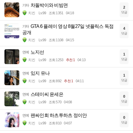
차돌박이와 비빔면
기타
2
댓글
치킨
Lv.99
조회 1351
04:18
GTA 6 플레이 영상 8월27일 넷플릭스 독점
기타
4
공개
댓글
치킨
Lv.99
조회 1108
04:15
노지선
연예
1
댓글
치킨
Lv.99
조회 1253
추천 1
04:13
있지 유나
연예
1
댓글
치킨
Lv.99
조회 892
추천 1
04:11
스테이씨 윤세은
연예
0
댓글
치킨
Lv.99
조회 570
04:08
팬싸인회 하츠투하츠 정이안
연예
0
댓글
치킨
Lv.99
조회 810
04:07