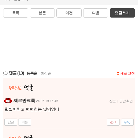
목록
본문
이전
다음
댓글쓰기
댓글
(13)
등록순
|
최신순
새로고침
제르만크록
26-05-19 15:45
신고
|
공감 확인
힙찔이치고 변변한놈 몇명없어
답글
이동
7
0