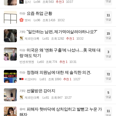
댓글
입사
Lv.94
조회 563
추천 3
10:37
요즘 취업 근황
이슈
11
댓글
벗바
Lv.96
조회 1416
10:32
"일안하는 남편, 제가먹여살려야하나요?"
기타
15
댓글
제르만크록
Lv.81
조회 1282
추천 1
10:32
미국은 왜 ‘엔화 구출’에 나섰나…美 국채 대
이슈
3
량 매도 막기
댓글
빈센트멧젠
Lv.60
조회 774
추천 1
10:31
정청래 의원님에 대한 제 솔직한 의견.
이슈
72
댓글
비요비타
Lv.81
조회 1090
추천 1
10:27
선물받은 강아지
기타
5
댓글
제르만크록
Lv.81
조회 847
10:27
피해자 혓바닥에 상처입히고 발뻗고 누운 가
유머
11
해자
댓글