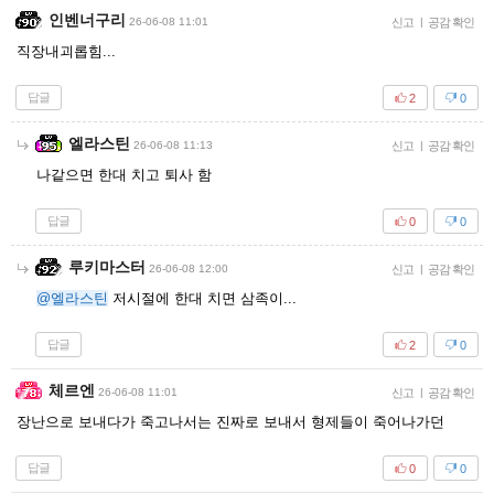
인벤너구리
26-06-08 11:01
신고
|
공감 확인
직장내괴롭힘...
답글
2
0
엘라스틴
26-06-08 11:13
신고
|
공감 확인
나같으면 한대 치고 퇴사 함
답글
0
0
루키마스터
26-06-08 12:00
신고
|
공감 확인
@엘라스틴
저시절에 한대 치면 삼족이...
답글
2
0
체르엔
26-06-08 11:01
신고
|
공감 확인
장난으로 보내다가 죽고나서는 진짜로 보내서 형제들이 죽어나가던
답글
0
0