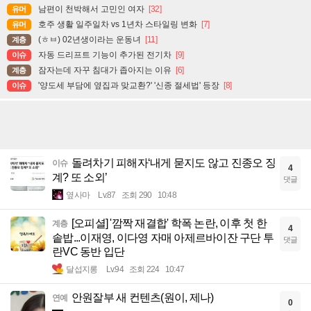
남편이 천박해서 고민인 여자
[32]
유머
호주 생활 일주일차 vs 1년차 스타일링 변화
[7]
유머
(ㅎㅂ) 02년생이라는 운동녀
[11]
계층
자동 드리프트 기능이 추가된 전기차
[9]
이슈
잠자는데 자꾸 침대가 좁아지는 이유
[6]
계층
'양도세 부담에 옆집과 맞교환?' '신종 절세법' 등장
[8]
이슈
돌려차기 피해자‘내게 묻지도 않고 진종오 징
이슈
4
계? 또 소외’
댓글
옆사마
Lv.87
조회 290
10:48
[오피셜] '깜짝 재결합' 학폭 논란, 이후 첫 한
계층
4
솥밥...이재영, 이다영 자매 아제르바이잔 구단 투
댓글
란VC 동반 입단
달섭지롱
Lv.94
조회 224
10:47
안원잘부 새 컨텐츠(원이, 제나)
연예
0