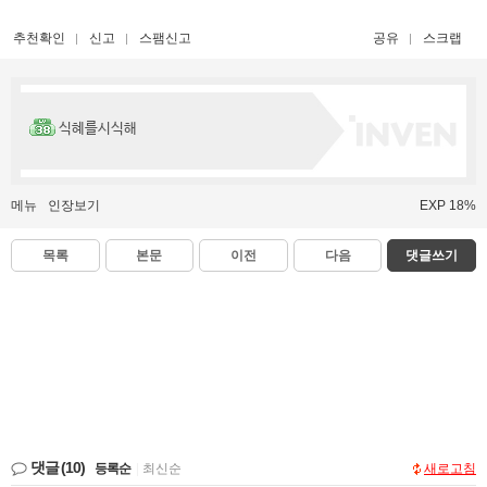
추천확인
신고
스팸신고
공유
스크랩
식혜를시식해
메뉴
인장보기
EXP 18%
목록
본문
이전
다음
댓글쓰기
댓글
(10)
등록순
|
최신순
새로고침