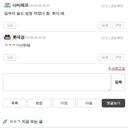
사티레프
26-06-08 15:21
신고
|
공감 확인
일부러 술도 엄청 먹였다 함. 회식 때.
답글
0
0
롯데검
26-06-08 20:30
신고
|
공감 확인
ㅋㅋㅋㅋ너무해
답글
0
0
새로고침
등록
목록
본문
이전
다음
댓글보기
ㅇㅇㄱ 지금 뜨는 글