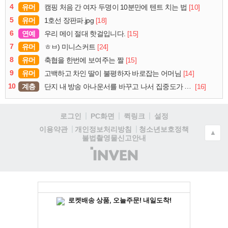
4
유머
[10]
캠핑 처음 간 여자 두명이 10분만에 텐트 치는 법
5
유머
[18]
1호선 장판파.jpg
6
연예
[15]
우리 메이 절대 핫걸입니다.
7
유머
[24]
ㅎㅂ) 미니스커트
8
유머
[15]
축협을 한번에 보여주는 짤
9
유머
[14]
고백하고 차인 딸이 불평하자 바로잡는 어머님
10
계층
[16]
단지 내 방송 아나운서를 바꾸고 나서 집중도가 확 올라갔다는 한 아파트의 안내방송
로그인
PC화면
퀵링크
설정
청소년보호정책
이용약관
개인정보처리방침
▲
불법촬영물신고안내
(주)
인
벤