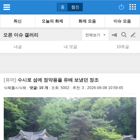
홈
웹진
최신
오늘의 화제
화제 모음
이슈 모음
오픈 이슈 갤러리
전체보기
공
검
글
지
색
내글
내 댓글
10추글
on/off
쓰
기
[유머]
수시로 섬에 정약용을 유배 보냈던 정조
식혜를시식해
댓글: 10 개
조회:
5002
추천:
3
2026-06-08 10:59:45