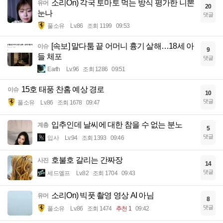
소리On) 각국 토마토 먹는 방식 평가한 니뽄
유머
20
눈나
댓글
풀소유
Lv.86
조회 1199
09:53
[속보] 말다툼 끝 어머니 흉기 살해…18세 아
이슈
9
들 체포
댓글
Earth
Lv.96
조회 1286
09:51
15호 태풍 찬홈 예상 경로
이슈
10
댓글
풀소유
Lv.86
조회 1678
09:47
입추인데 날씨에 대한 참을 수 없는 분노
계층
5
댓글
입사
Lv.94
조회 1393
09:46
호불호 갈리는 간짜장
사진
14
댓글
세드엘프
Lv.82
조회 1704
09:43
소리On) 빅풋 촬영 영상 AI 아님
유머
8
댓글
풀소유
Lv.86
조회 1474
추천 1
09:42