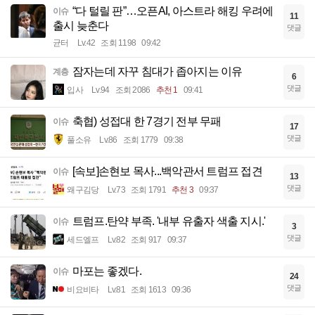
“다 털릴 판”…오픈AI, 아스트라 해킹 우려에
이슈
11
출시 늦춘다
댓글
균터
Lv.42
조회 1198
09:42
잠자는데 자꾸 침대가 좁아지는 이유
계층
6
댓글
입사
Lv.94
조회 2086
추천 1
09:41
축협) 성접대 한 7경기 전부 무패
이슈
17
댓글
풀소유
Lv.86
조회 1779
09:38
[속보]손현보 목사...백악관서 트럼프 접견
이슈
13
댓글
왜구김당
Lv.73
조회 1791
추천 3
09:37
트럼프.탄약 부족. '내부 유출자 색출 지시.'
이슈
3
댓글
세드엘프
Lv.82
조회 917
09:37
마포는 좋겠다.
이슈
24
댓글
비요비타
Lv.81
조회 1613
09:36