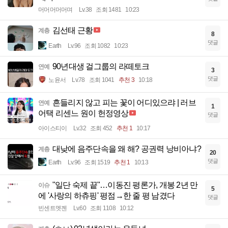
머머머머머며
Lv.38
조회 1481
10:23
김선태 근황
계층
8
댓글
Earth
Lv.96
조회 1082
10:23
90년대생 걸그룹의 라떼토크
연예
3
댓글
노윤서
Lv.78
조회 1041
추천 3
10:18
흔들리지 않고 피는 꽃이 어디있으랴 | 러브
연예
1
어택 리센느 원이 헌정영상
댓글
아이스티이
Lv.32
조회 452
추천 1
10:17
대낮에 음주단속을 왜 해? 공권력 낭비아냐?
계층
20
댓글
Earth
Lv.96
조회 1519
추천 1
10:13
"일단 숙제 끝"…이동진 평론가, 개봉 2년 만
이슈
5
에 '사랑의 하츄핑' 평점→한 줄 평 남겼다
댓글
빈센트멧젠
Lv.60
조회 1108
10:12