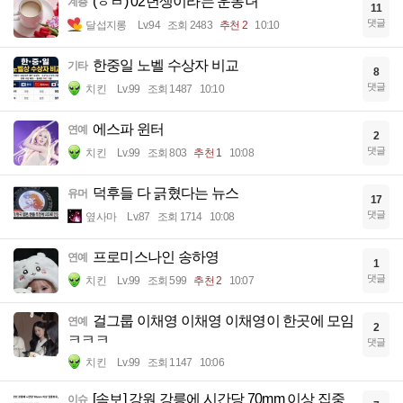
(ㅎㅂ) 02년생이라는 운동녀
계층
11
댓글
달섭지롱
Lv.94
조회 2483
추천 2
10:10
한중일 노벨 수상자 비교
기타
8
댓글
치킨
Lv.99
조회 1487
10:10
에스파 윈터
연예
2
댓글
치킨
Lv.99
조회 803
추천 1
10:08
덕후들 다 긁혔다는 뉴스
유머
17
댓글
옆사마
Lv.87
조회 1714
10:08
프로미스나인 송하영
연예
1
댓글
치킨
Lv.99
조회 599
추천 2
10:07
걸그룹 이채영 이채영 이채영이 한곳에 모임
연예
2
ㅋㅋㅋ
댓글
치킨
Lv.99
조회 1147
10:06
[속보] 강원 강릉에 시간당 70mm 이상 집중
이슈