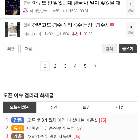
아무도 안 믿었는데 결국 내 말이 맞았을 때
유머
1
댓글
파아랑망토
Lv.68
조회 1628
09:34
천년고도 경주 신라공주 등장 | 경주시
연예
0
댓글
아이스티이
Lv.32
조회 804
추천 1
09:33
최근
다음
검색
글쓰기
1
2
3
4
5
오픈 이슈 갤러리 화제글
오늘의 화제
주간
월간
이슈
1
감동
[15]
오픈 후 3개월치 예약 다 찼다는 미용실
2
유머
[37]
대한민국 군종신부의 위엄
3
계층
[35]
ㅇㅎ?) 순수 골반 재능녀.