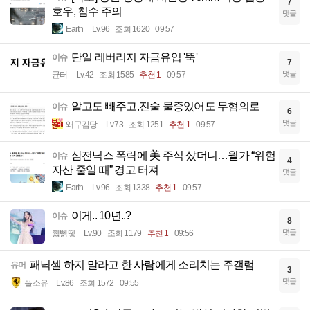
7
호우, 침수 주의
댓글
Earth
Lv.96
조회 1620
09:57
단일 레버리지 자금유입 '뚝'
이슈
7
댓글
균터
Lv.42
조회 1585
추천 1
09:57
알고도 빼주고,진술 물증있어도 무혐의로
이슈
6
댓글
왜구김당
Lv.73
조회 1251
추천 1
09:57
삼전닉스 폭락에 美 주식 샀더니…월가 “위험
이슈
4
자산 줄일 때” 경고 터져
댓글
Earth
Lv.96
조회 1338
추천 1
09:57
이게.. 10년..?
이슈
8
댓글
꿻뻵뗗
Lv.90
조회 1179
추천 1
09:56
패닉셀 하지 말라고 한 사람에게 소리치는 주갤럼
유머
3
댓글
풀소유
Lv.86
조회 1572
09:55