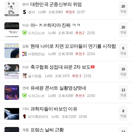
대한민국 군종신부의 위엄
유머
20
댓글
썽바
Lv.89
조회 3083
추천 6
22:57
아~ ㅈㄹ하지마 진짜 ㅋㅋ
이슈
20
댓글
드라고노브
Lv.90
조회 3540
추천 2
22:55
현재 나이로 치면 꼬꼬마들이 연기를 시작함
감동
6
댓글
사랑방손님
Lv.90
조회 2639
추천 3
22:54
축구협회 성접대 파문 2차 보도
이슈
10
댓글
슬기로움
Lv.92
조회 1470
추천 3
22:51
유세윤 콘서트 실황영상떳네
연예
13
댓글
드라고노브
Lv.90
조회 4289
추천 4
22:50
과학자들이 바보인 이유
기타
8
댓글
파이혹은파어
Lv.91
조회 2225
22:49
프랑스 날씨 근황
계층