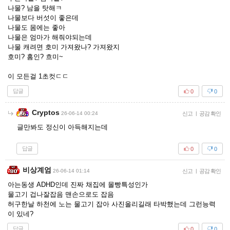
나물? 남을 탓해ㅋ
나물보다 버섯이 좋은데
나물도 몸에는 좋아
나물은 엄마가 해줘야되는데
나물 캐려면 호미 가져왔나? 가져왔지
호미? 홈인? 흐미~
이 모든걸 1초컷ㄷㄷ
답글
0
0
Cryptos
26-06-14 00:24
신고
|
공감 확인
글만봐도 정신이 아득해지는데
답글
0
0
비상계엄
26-06-14 01:14
신고
|
공감 확인
아는동생 ADHD인데 진짜 채집에 몰빵특성인가
물고기 겁나잘잡음 맨손으로도 잡음
허구한날 하천에 노는 물고기 잡아 사진올리길래 타박했는데 그런능력
이 있네?
답글
0
0