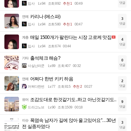
댓글
입사
Lv.94
조회 892
추천 1
00:49
카리나 (에스파)
연예
3
댓글
입사
Lv.94
조회 580
추천 1
00:47
매일 1500개가 팔린다는 시장 고로케 맛집
계층
4
댓글
입사
Lv.94
조회 674
00:44
출석체크 해슴?
기타
0
댓글
사실난라쿤
Lv.89
조회 407
00:32
어쩌다 한번 키키 하음
연예
2
댓글
어쩌다한번
Lv.77
조회 815
추천 2
00:27
조감도대로 한것같기도..하고 아닌것같기도..
유머
9
댓글
드라고노브
Lv.90
조회 1509
00:18
폭염속 남자가 길에 앉아 울고있어요”…30년
이슈
3
전 실종자였다
댓글