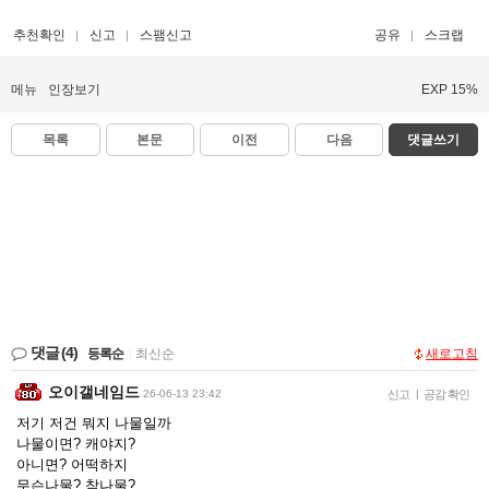
추천확인
신고
스팸신고
공유
스크랩
메뉴
인장보기
EXP 15%
목록
본문
이전
다음
댓글쓰기
댓글
(4)
등록순
|
최신순
새로고침
오이갤네임드
26-06-13 23:42
신고
|
공감 확인
저기 저건 뭐지 나물일까
나물이면? 캐야지?
아니면? 어떡하지
무슨나물? 참나물?