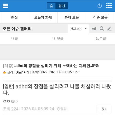
홈
웹진
최신
오늘의 화제
화제 모음
이슈 모음
오픈 이슈 갤러리
전체보기
공
검
글
지
색
내글
내 댓글
10추글
on/off
쓰
기
[계층]
adhd의 장점을 살리기 위해 노력하는 디씨인.JPG
신라
댓글: 4 개
조회:
6865
2026-06-13 23:29:27