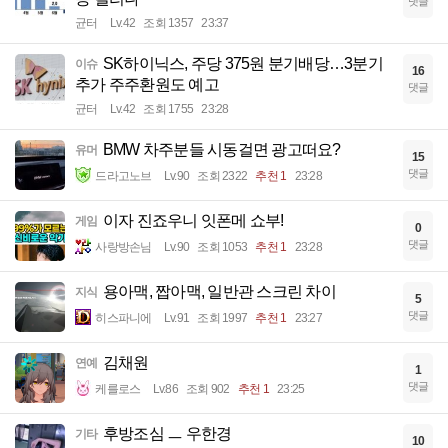
댓글
균터
Lv.42
조회 1357
23:37
SK하이닉스, 주당 375원 분기배당…3분기
이슈
16
추가 주주환원도 예고
댓글
균터
Lv.42
조회 1755
23:28
BMW 차주분들 시동걸면 광고떠요?
유머
15
댓글
드라고노브
Lv.90
조회 2322
추천 1
23:28
이자 진죠우니 잇폰메 쇼부!
게임
0
댓글
사랑방손님
Lv.90
조회 1053
추천 1
23:28
용아맥, 짭아맥, 일반관 스크린 차이
지식
5
댓글
히스파니에
Lv.91
조회 1997
추천 1
23:27
김채원
연예
1
댓글
케를로스
Lv.86
조회 902
추천 1
23:25
후방조심 ㅡ 우한경
기타
10