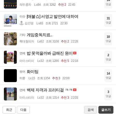
14
댓글
작두콩차
Lv.84
조회 3262
추천 2
22:45
[매불쇼] 서영교 발언에 대하여
이슈
31
댓글
김인영
Lv.83
조회 2721
22:30
게임중독치료..
기타
10
댓글
특대형피자
Lv.62
조회 3108
추천 2
22:28
밥 못먹을까봐 급해진 원이
연예
2
댓글
아이스티이
Lv.32
조회 1286
추천 5
22:18
화이팅
유머
14
댓글
히롣
Lv.15
조회 1354
추천 3
22:08
백제 자객과 프리티걸 ㅋㅋ
연예
3
댓글
아이스티이
Lv.32
조회 1314
추천 3
22:03
최근
다음
검색
글쓰기