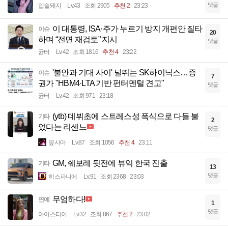
댓글
입술돼지
Lv.43
조회 2905
추천 2
23:23
이 대통령, ISA·주가 누르기 방지 개편안 질타
이슈
20
하며 “전면 재검토” 지시
댓글
균터
Lv.42
조회 1816
추천 4
23:22
'불안과 기대 사이' 널뛰는 SK하이닉스…증
이슈
7
권가 "HBM4·LTA 기반 펀터멘털 견고"
댓글
균터
Lv.42
조회 971
23:18
(ytb) 데뷔초에 스트레스성 폭식으로 다들 불
기타
2
었다는 리센느
댓글
옆사마
Lv.87
조회 1056
추천 4
23:11
GM, 쉐보레 뒷전에 뷰익 한국 진출
기타
13
댓글
히스파니에
Lv.91
조회 2368
23:03
무엄하다!
연예
1
댓글
아이스티이
Lv.32
조회 867
추천 2
23:02