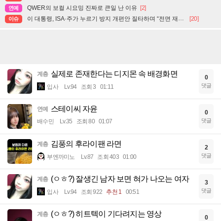
QWER의 보컬 시요밍 진짜로 큰일 난 이유
[2]
연예
이 대통령, ISA·주가 누르기 방지 개편안 질타하며 “전면 재검토” 지시
[20]
이슈
실제로 존재한다는 디지몬 속 배경화면
계층
0
댓글
입사
Lv.94
조회 3
01:11
스테이씨 자윤
연예
0
댓글
배수민
Lv.35
조회 80
01:07
김풍의 후라이팬 라면
계층
2
댓글
부엔까미노
Lv.87
조회 403
01:00
(ㅇㅎ?) 잘생긴 남자 보면 혀가 나오는 여자
계층
3
댓글
입사
Lv.94
조회 922
추천 1
00:51
(ㅇㅎ?) 히트텍이 기다려지는 영상
계층
0