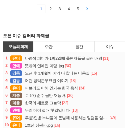
1
2
3
4
5
오픈 이슈 갤러리 화제글
오늘의 화제
주간
월간
이슈
1
유머
[31]
나영석 피디가 1박2일때 출연자들을 굴린 배경
2
연예
[30]
뜻밖의 연예인 미담..jpg
3
감동
[15]
오픈 후 3개월치 예약 다 찼다는 미용실
4
감동
[18]
어떤 공익근무요원 이야기
5
유머
[34]
파브리도 이해 안가는 한국 음식
6
계층
[30]
ㅇㅎ?) 순수 골반 재능녀.
7
계층
[22]
한국의 새로운 그늘막
8
연예
[13]
우리 메이 절대 핫걸입니다.
9
유머
[49]
후방)인방 누나들이 돈벌때 사용하는 밑캠을 알아보자
10
유머
[16]
1호선 장판파.jpg