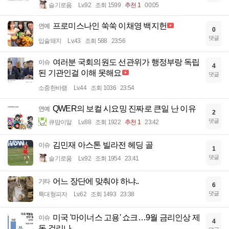
슬기로움
Lv.92
조회 1599
추천 1
00:05
프로미스나인 쑥쑥 이채영 백지헌
연예
0
댓글
입술돼지
Lv.43
조회 588
23:56
여러분 국회의원도 선관위가 행정부랑 독립
이슈
4
된 기관인걸 이해 못해요
댓글
소중한바램
Lv.44
조회 1036
23:54
QWER의 보컬 시요밍 진짜로 큰일 난 이유
연예
2
댓글
큐땁이알
Lv.88
조회 1922
추천 1
23:42
김민재 아스톤 빌라전 헤딩 골
이슈
1
댓글
슬기로움
Lv.92
조회 1954
23:41
어느 장단에 맞춰야 하냐..
기타
6
댓글
특대형피자
Lv.62
조회 1493
23:38
미국 '마이너스 고용' 쇼크…9월 금리인상 제
이슈
4
동 걸리나