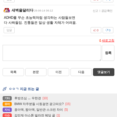
새벽을달리다
26-06-14 06:12
신고
|
공감 확인
ADHD를 무슨 초능력처럼 생각하는 사람들보면
다 사짜들임. 진퉁들은 일상 생활 자체가 어려움.
답글
0
0
새로고침
등록
목록
본문
이전
다음
댓글보기
ㅇㅇㄱ 지금 뜨는 글
후방조심 ㅡ 우한경
[10]
기타
BMW 차주분들 시동걸면 광고떠요?
[15]
유머
용아맥, 짭아맥, 일반관 스크린 차이
[5]
지식
김민재 아스톤 빌라전 헤딩 골
[1]
이슈