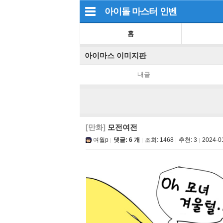
아이돌 마스터
인벤
홈
아이마스 이미지판
내글
[만화]
모전여전
여월p
댓글: 6 개
조회:
1468
추천:
3
2024-0