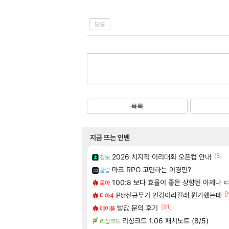
답글
목록
지금 뜨는 인벤
[5]
2026 치지직 이리대회 오픈컵 안내
정보
마크 RPG 고민하는 이경민?
클립
100:8 보다 효율이 좋은 상향된 아제나 
로아
[
Ptr신규무기 인검이라길래 뭔가했는데
디아4
[81]
빵값 문의 후기
메이플
리싱크드 1.06 패치노트 (8/5)
리싱크드