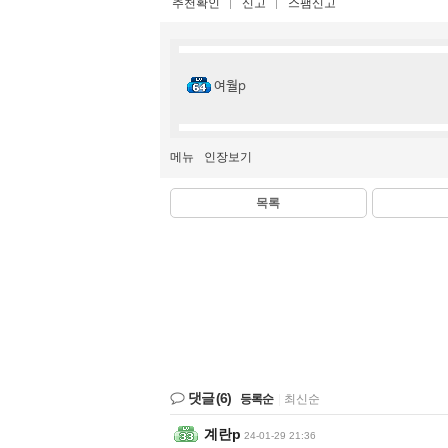
추천확인
신고
스팸신고
여월p
메뉴
인장보기
목록
댓글
(6)
등록순
|
최신순
계란p
24-01-29 21:36