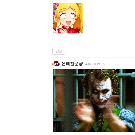
답글
은테전문냥
24-02-23 21:35