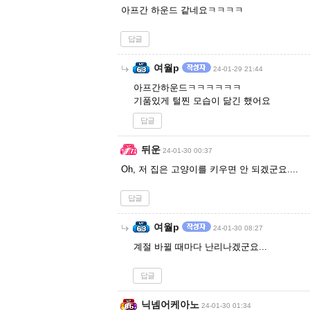
아프간 하운드 같네요ㅋㅋㅋㅋ
답글
여월p
24-01-29 21:44
아프간하운드ㅋㅋㅋㅋㅋㅋ
기품있게 털찐 모습이 닮긴 했어요
답글
뒤운
24-01-30 00:37
Oh, 저 집은 고양이를 키우면 안 되겠군요....
답글
여월p
24-01-30 08:27
계절 바뀔 때마다 난리나겠군요...
답글
닉넴어케아노
24-01-30 01:34