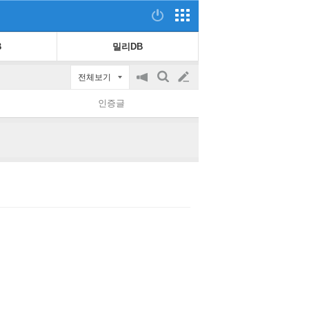
B
밀리DB
전체보기
공
검
글
지
색
인증글
on/off
쓰
기