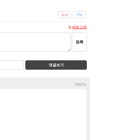
0
0
새로고침
등록
댓글보기
더보기+
봉누도2 두 번째 티
클립
그냥 귀여운 상교용
클립
의외로 은근히 몬
FCO
Ssf 정의를 내려
디아4
게이머라면 필수로
메이플
혹시 이 만화 
애니클립