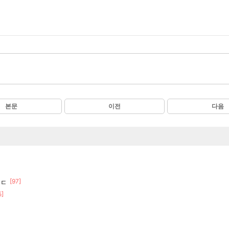
본문
이전
다음
[97]
ㄷㄷ
5]