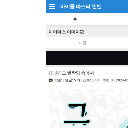
아이돌 마스터
인벤
홈
아이마스 이미지판
내글
[만화]
그 반짝임 속에서
여월p
댓글: 5 개
조회:
1384
추천:
3
2024-0