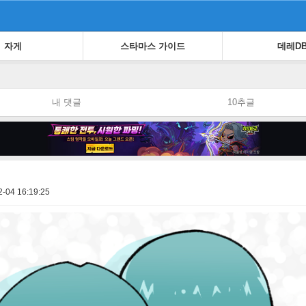
자게
스타마스 가이드
데레D
내 댓글
10추글
2-04 16:19:25