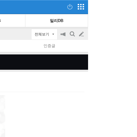
B
밀리DB
전체보기
공
검
글
지
색
인증글
on/off
쓰
기