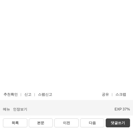
추천확인
신고
스팸신고
공유
스크랩
메뉴
인장보기
EXP 37%
목록
본문
이전
다음
댓글쓰기