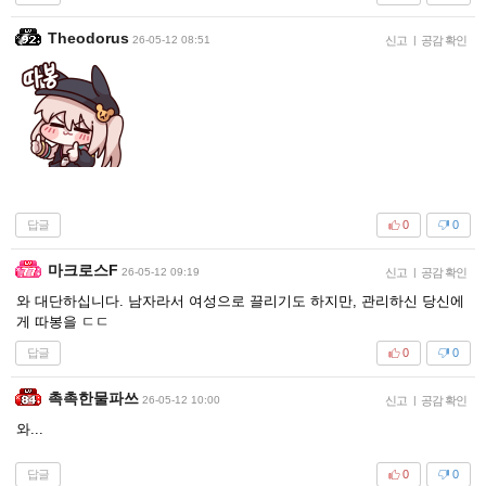
Theodorus
26-05-12 08:51
신고
|
공감 확인
답글
0
0
마크로스F
26-05-12 09:19
신고
|
공감 확인
와 대단하십니다. 남자라서 여성으로 끌리기도 하지만, 관리하신 당신에
게 따봉을 ㄷㄷ
답글
0
0
촉촉한물파쓰
26-05-12 10:00
신고
|
공감 확인
와...
답글
0
0