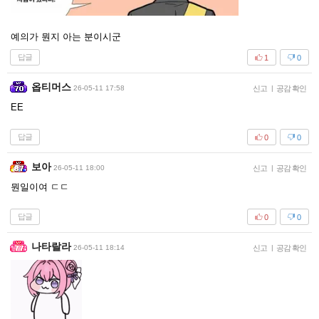
예의가 뭔지 아는 분이시군
답글
1
0
옵티머스
26-05-11 17:58
신고
|
공감 확인
EE
답글
0
0
보아
26-05-11 18:00
신고
|
공감 확인
뭔일이여 ㄷㄷ
답글
0
0
나타랄라
26-05-11 18:14
신고
|
공감 확인