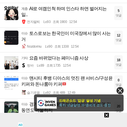
AI로 여캠인척 하며 인스타 하면 벌어지는
계층
5
일..
댓글
전자팔찌
Lv.93
조회 1900
12:54
토스로보는 한국인이 미국장에서 많이 사는
이슈
12
거
댓글
Nozdormu
Lv.90
조회 1338
12:54
요즘 바뀌었다는 페미니즘 사상
기타
18
댓글
썽바
Lv.89
조회 1735
12:54
맨시티 후뱅 디아스의 멋진 팬 서비스/구성윤
이슈
0
키퍼와 돈나룸마 키퍼
댓글
슬기로움
Lv.92
조회 489
12:49
드래곤소드 '압긍' 달성 기념
경기도 재정상황 김동연한테만 뭐라하면 김
이슈
축하 댓글달면 10 명에게 코드 증정
20
동연도 억울하지
댓글
르마리오
Lv.75
조회 1622
12:40
AD