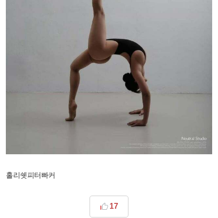
홀리쉣피터빠커
17