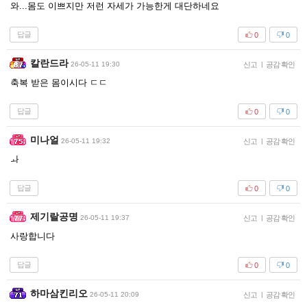
와...몸도 이쁘지만 저런 자세가 가능한게 대단하네요
답글
0
0
칼란드라
26-05-11 19:30
신고
|
공감 확인
축복 받은 몸이시다 ㄷㄷ
답글
0
0
미나얼
26-05-11 19:32
신고
|
공감 확인
ㅘ
답글
0
0
제기랄공명
26-05-11 19:37
신고
|
공감 확인
사랑합니다
답글
0
0
하마삼킨리오
26-05-11 20:09
신고
|
공감 확인