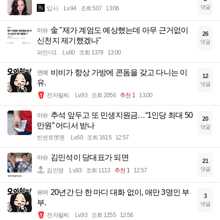
댓글
입사
Lv.94
조회 507
13:06
金 "제가 계엄도 예상했는데 아무 근거없이
이슈
26
신천지 제기했겠나"
댓글
파인더1
Lv.80
조회 1379
13:00
비비가 항상 가방에 콘돔을 갖고 다니는 이
연예
12
유.
댓글
전자팔찌
Lv.93
조회 2056
추천 1
13:00
추석 앞두고 또 민생지원금…“1인당 최대 50
이슈
20
만원” 어디서 받나
댓글
빈센트멧젠
Lv.60
조회 1615
12:57
김민석이 당대표가 되면
이슈
21
댓글
김인영
Lv.83
조회 1113
추천 1
12:57
20년간 단 한 마디 대화 없이, 애만 3명인 부
유머
3
부.
댓글
전자팔찌
Lv.93
조회 1255
12:56