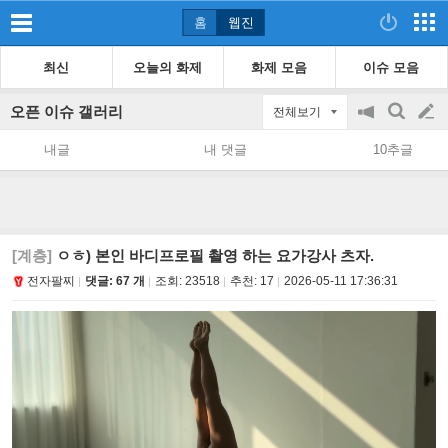
홈
웹진
최신
오늘의 화제
화제 모음
이슈 모음
오픈 이슈 갤러리
전체보기
공
검
글
지
색
내글
내 댓글
10추글
on/off
쓰
기
[계층]
ㅇㅎ) 본인 바디프로필 촬영 하는 요가강사 츠자.
전자팔찌
댓글: 67 개
조회:
23518
추천:
17
2026-05-11 17:36:31