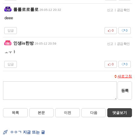
롤롤로로롤로
26-05-12 20:32
신고
|
공감 확인
deee
답글
0
0
인생is한방
26-05-12 20:59
신고
|
공감 확인
ㅗㅜㅑ
답글
0
0
새로고침
등록
목록
본문
이전
다음
댓글보기
ㅇㅇㄱ 지금 뜨는 글