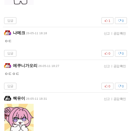
답글
1
0
나메크
26-05-11 18:18
신고
|
공감 확인
ㅇㄷ
답글
0
0
에쿠니가오리
26-05-11 18:27
신고
|
공감 확인
ㅇㄷㅇㄷ
답글
0
0
쌕유이
26-05-11 18:31
신고
|
공감 확인