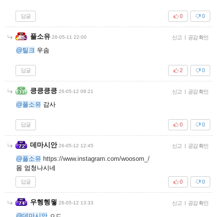
답글
0
0
풀소유
26-05-11 22:00
신고
|
공감 확인
@틸크
우솜
답글
2
0
킁킁킁킁
26-05-12 09:21
신고
|
공감 확인
@풀소유
감사
답글
0
0
데마시안
26-05-12 12:45
신고
|
공감 확인
@풀소유
https://www.instagram.com/woosom_/
몸 엄청나시네
답글
0
0
우헹헹웧
26-05-12 13:33
신고
|
공감 확인
@데마시안
ㅇㄷ