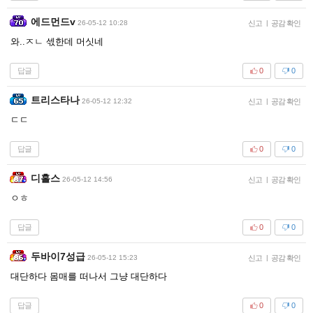
에드먼드v
26-05-12 10:28
신고
|
공감 확인
와..ㅈㄴ 섻한데 머싯네
답글
0
0
트리스타나
26-05-12 12:32
신고
|
공감 확인
ㄷㄷ
답글
0
0
디홀스
26-05-12 14:56
신고
|
공감 확인
ㅇㅎ
답글
0
0
두바이7성급
26-05-12 15:23
신고
|
공감 확인
대단하다 몸매를 떠나서 그냥 대단하다
답글
0
0