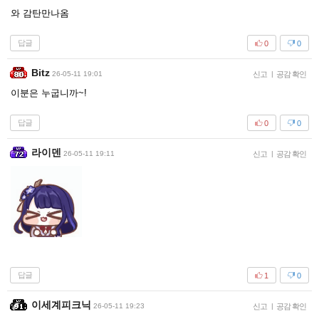
와 감탄만나옴
답글
0
0
Bitz
26-05-11 19:01
신고
|
공감 확인
이분은 누굽니까~!
답글
0
0
라이덴
26-05-11 19:11
신고
|
공감 확인
답글
1
0
이세계피크닉
26-05-11 19:23
신고
|
공감 확인