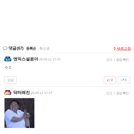
댓글
(67)
등록순
|
최신순
새로고침
엔믹스설윤아
26-05-11 17:37
신고
|
공감 확인
ㅇㄷ
답글
0
0
닥터레진
26-05-11 17:37
신고
|
공감 확인