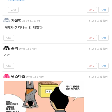
답글
0
0
가설병
26-05-11 17:53
신고
|
공감 확인
바키가 생각나는 건 왜일까...
답글
0
0
존윅
26-05-11 17:54
신고
|
공감 확인
ㅇㄷ
답글
0
0
원스타조
26-05-11 17:56
신고
|
공감 확인