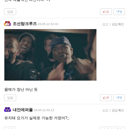
답글
0
0
조선탐크루즈
26-05-12 02:31
신고
|
공감 확인
몸매가 장난 아닌 듯
답글
0
0
내안에퍼플
26-05-12 03:12
신고
|
공감 확인
유지태 요가가 실제로 가능한 거였어?;;