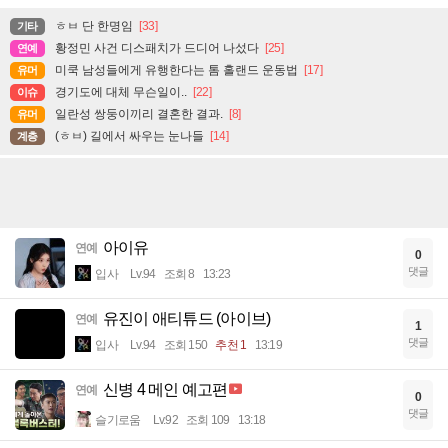
ㅎㅂ 단 한명임
[33]
기타
황정민 사건 디스패치가 드디어 나섰다
[25]
연예
미쿡 남성들에게 유행한다는 톰 홀랜드 운동법
[17]
유머
경기도에 대체 무슨일이..
[22]
이슈
일란성 쌍둥이끼리 결혼한 결과.
[8]
유머
(ㅎㅂ) 길에서 싸우는 눈나들
[14]
계층
아이유
연예
0
댓글
입사
Lv.94
조회 8
13:23
유진이 애티튜드 (아이브)
연예
1
댓글
입사
Lv.94
조회 150
추천 1
13:19
신병 4 메인 예고편
연예
0
댓글
슬기로움
Lv.92
조회 109
13:18