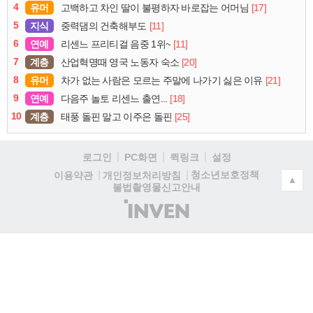
4
유머
[17]
고백하고 차인 딸이 불평하자 바로잡는 어머님
5
지식
[11]
중력댐의 건축해부도
6
연예
[11]
리센느 프리티걸 음중 1위~
7
계층
[20]
산업혁명때 영국 노동자 숙소
8
유머
[21]
차가 없는 사람은 모르는 주말에 나가기 싫은 이유
9
연예
[18]
다음주 놀토 리센느 출연...
10
계층
[25]
태풍 돌핀 말고 이주은 돌핀
로그인
PC화면
퀵링크
설정
청소년보호정책
이용약관
개인정보처리방침
▲
불법촬영물신고안내
(주)
인
벤