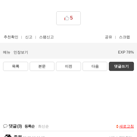
5
추천확인
신고
스팸신고
공유
스크랩
메뉴
인장보기
EXP 78%
목록
본문
이전
다음
댓글쓰기
댓글
(3)
등록순
|
최신순
새로고침
존윅