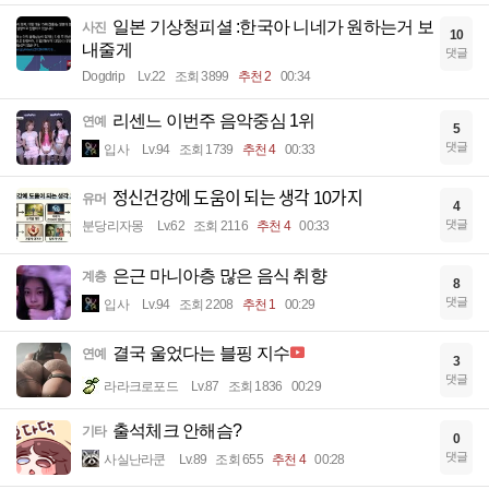
일본 기상청피셜 :한국아 니네가 원하는거 보
사진
10
내줄게
댓글
Dogdrip
Lv.22
조회 3899
추천 2
00:34
리센느 이번주 음악중심 1위
연예
5
댓글
입사
Lv.94
조회 1739
추천 4
00:33
정신건강에 도움이 되는 생각 10가지
유머
4
댓글
분당리자몽
Lv.62
조회 2116
추천 4
00:33
은근 마니아층 많은 음식 취향
계층
8
댓글
입사
Lv.94
조회 2208
추천 1
00:29
결국 울었다는 블핑 지수
연예
3
댓글
라라크로포드
Lv.87
조회 1836
00:29
출석체크 안해슴?
기타
0
댓글
사실난라쿤
Lv.89
조회 655
추천 4
00:28