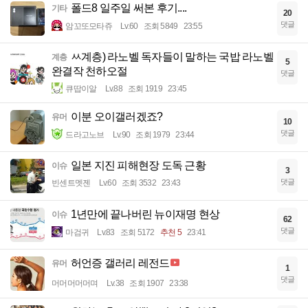
폴드8 일주일 써본 후기....
기타
20
댓글
암꼬또모타쥬
Lv.60
조회 5849
23:55
ㅆ계층) 라노벨 독자들이 말하는 국밥 라노벨
계층
5
완결작 천하오절
댓글
큐땁이알
Lv.88
조회 1919
23:45
이분 오이갤러겠죠?
유머
10
댓글
드라고노브
Lv.90
조회 1979
23:44
일본 지진 피해현장 도독 근황
이슈
3
댓글
빈센트멧젠
Lv.60
조회 3532
23:43
1년만에 끝나버린 뉴이재명 현상
이슈
62
댓글
마검귀
Lv.83
조회 5172
추천 5
23:41
허언증 갤러리 레전드
유머
1
댓글
머머머머머며
Lv.38
조회 1907
23:38