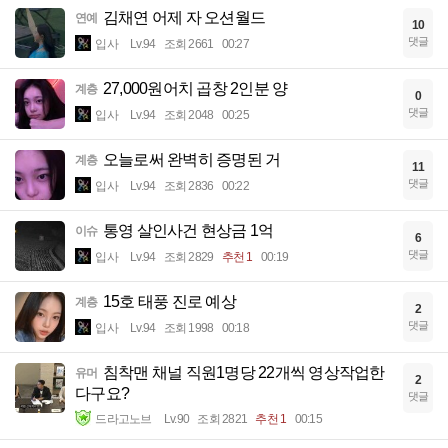
김채연 어제 자 오션월드
연예
10
댓글
입사
Lv.94
조회 2661
00:27
27,000원어치 곱창 2인분 양
계층
0
댓글
입사
Lv.94
조회 2048
00:25
오늘로써 완벽히 증명된 거
계층
11
댓글
입사
Lv.94
조회 2836
00:22
통영 살인사건 현상금 1억
이슈
6
댓글
입사
Lv.94
조회 2829
추천 1
00:19
15호 태풍 진로 예상
계층
2
댓글
입사
Lv.94
조회 1998
00:18
침착맨 채널 직원1명당 22개씩 영상작업한
유머
2
다구요?
댓글
드라고노브
Lv.90
조회 2821
추천 1
00:15