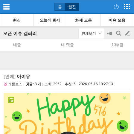
홈
웹진
최신
오늘의 화제
화제 모음
이슈 모음
오픈 이슈 갤러리
전체보기
공
검
글
지
색
내글
내 댓글
10추글
on/off
쓰
기
[연예]
아이유
케를로스
댓글: 3 개
조회:
2952
추천:
5
2026-05-16 10:27:13