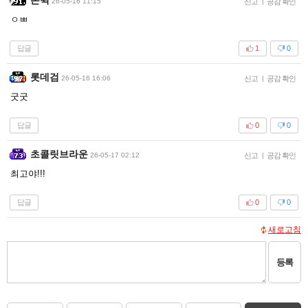
26-05-16 11:15
신고
|
공감 확인
ㅇㅃ
답글
1
0
롯데검
26-05-16 16:06
신고
|
공감 확인
굿굿
답글
0
0
초콜릿브라운
26-05-17 02:12
신고
|
공감 확인
최고야!!!
답글
0
0
새로고침
등록