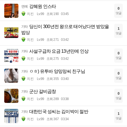
강혜원 인스타
연예
0
댓글
치킨
Lv.99
조회 190
03:45
당신이 300년전 왕으로 태어났다면 받았을
기타
1
밥상
댓글
치킨
Lv.99
조회 271
03:42
사설구급차 요금 13년만에 인상
기타
0
댓글
치킨
Lv.99
조회 275
03:42
ㅇㅎ) 유투바 앙밍망씨 친구님
기타
0
댓글
치킨
Lv.99
조회 355
03:40
군산 갈비곱창
기타
0
댓글
치킨
Lv.99
조회 289
03:38
대한민국 성씨는 김이박이 절반
기타
1
댓글
치킨
Lv.99
조회 367
03:34