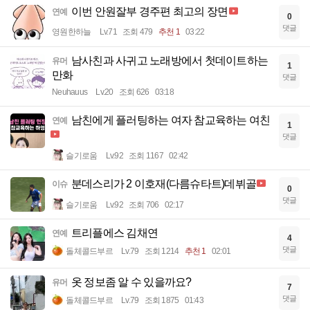
이번 안원잘부 경주편 최고의 장면
연예
0
댓글
영원한하늘
Lv.71
조회 479
추천 1
03:22
남사친과 사귀고 노래방에서 첫데이트하는
유머
1
만화
댓글
Neuhauus
Lv.20
조회 626
03:18
남친에게 플러팅하는 여자 참교육하는 여친
연예
1
댓글
슬기로움
Lv.92
조회 1167
02:42
분데스리가 2 이호재(다름슈타트)데뷔골
이슈
0
댓글
슬기로움
Lv.92
조회 706
02:17
트리플에스 김채연
연예
4
댓글
돌체콜드부르
Lv.79
조회 1214
추천 1
02:01
옷 정보좀 알 수 있을까요?
유머
7
댓글
돌체콜드부르
Lv.79
조회 1875
01:43