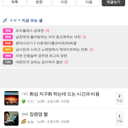
목록
본문
이전
다음
댓글보기
ㅇㅇㄱ 지금 뜨는 글
트리플에스 김채연
[4]
연예
남친에게 플러팅하는 여자 참교육하는 여친
[1]
연예
분데스리가 2 이호재(다름슈타트)데뷔골
이슈
남사친과 사귀고 노래방에서 첫데이트하는 만화
[1]
유머
이번 안원잘부 경주편 최고의 장면
연예
대한민국 성씨는 김이박이 절반
[1]
기타
화성 지구화 하는데 드는 시간과 비용
기타
2
댓글
치킨
Lv.99
조회 184
03:48
장원영 짤
연예
1
댓글
뇸뇸
Lv.85
조회 150
03:48