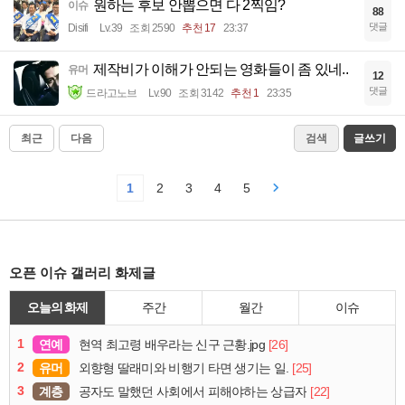
원하는 후보 안뽑으면 다 2찍임?
이슈
88
댓글
Disifi
Lv.39
조회 2590
추천 17
23:37
제작비가 이해가 안되는 영화들이 좀 있네..
유머
12
댓글
드라고노브
Lv.90
조회 3142
추천 1
23:35
최근
다음
검색
글쓰기
1
2
3
4
5
오픈 이슈 갤러리 화제글
오늘의 화제
주간
월간
이슈
1
연예
[26]
현역 최고령 배우라는 신구 근황.jpg
2
유머
[25]
외향형 딸래미와 비행기 타면 생기는 일.
3
계층
[22]
공자도 말했던 사회에서 피해야하는 상급자