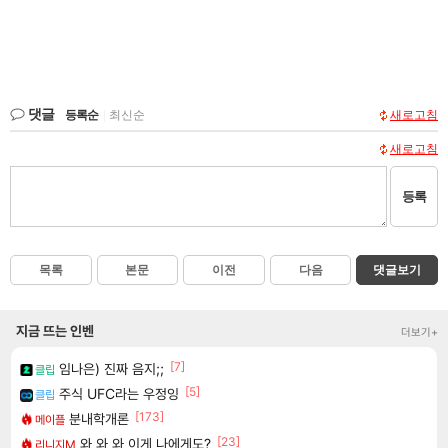
댓글
등록순
|
최신순
새로고침
새로고침
등록
목록
본문
이전
다음
댓글보기
지금 뜨는 인벤
더보기+
[7]
임나은) 진짜 음지;;
클립
[5]
주식 UFC라는 우정잉
클립
[173]
분내학개론
메이플
[23]
와 와 와 이게 나에게도?
리니지M