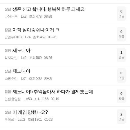
생존 신고 합니다. 행복한 하루 되세요!
잡담
0
댓글
나아는분
Lv.3
조회 478
08-29
아직 살아숨쉬나 이거 ㅋ
잡담
0
댓글
강민우0018
Lv.4
조회 467
08-26
제노니아
잡담
1
댓글
식자재빈
Lv.2
조회 589
08-26
제노니아
잡담
0
댓글
스판수리
Lv.4
조회 538
06-08
제노니아5 추억돋아서 하다가 결제했는데
잡담
0
댓글
인볜윤영팀
Lv.53
조회 1166
02-19
이 게임 망했나요?
잡담
2
댓글
두목쓰
Lv.52
조회 1301
01-23