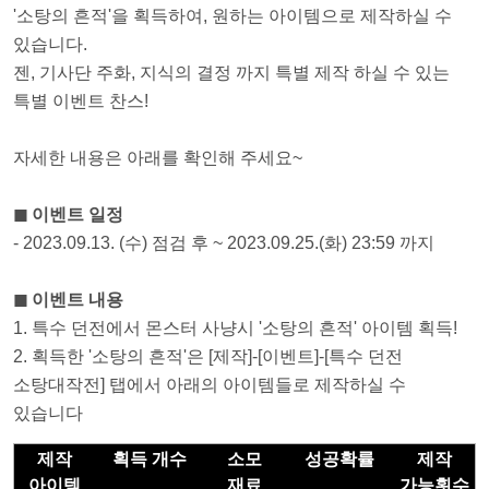
'소탕의 흔적'을 획득하여, 원하는 아이템으로 제작하실 수
있습니다.
젠, 기사단 주화, 지식의 결정 까지 특별 제작 하실 수 있는
특별 이벤트 찬스!
자세한 내용은 아래를 확인해 주세요~
◼ 이벤트 일정
- 2023.09.13. (수) 점검 후 ~ 2023.09.25.(화) 23:59 까지
◼ 이벤트 내용
1. 특수 던전에서 몬스터 사냥시 '소탕의 흔적' 아이템 획득!
2. 획득한 '소탕의 흔적'은 [제작]-[이벤트]-[특수 던전
소탕대작전] 탭에서 아래의 아이템들로 제작하실 수
있습니다
제작
획득 개수
소모
성공확률
제작
아이템
재료
가능횟수