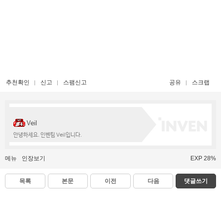
추천확인
신고
스팸신고
공유
스크랩
Veil
안녕하세요. 인벤팀 Veil입니다.
메뉴
인장보기
EXP 28%
목록
본문
이전
다음
댓글쓰기