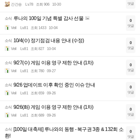
댓글
간간숑
Lv.78
조회 906
10-30
루나의 100일 기념 특별 감사 선물
소식
0
댓글
Veil
Lv.81
조회 1433
10-04
10/4(수) 정기점검 내용 안내 (수정)
소식
0
댓글
Veil
Lv.81
조회 827
10-04
9/27(수) 게임 이용 영구 제한 안내 (1차)
소식
0
댓글
Veil
Lv.81
조회 780
09-27
9/26 업데이트 이후 확인 중인 이슈 안내
소식
0
댓글
Veil
Lv.81
조회 659
09-26
9/26(화) 게임 이용 영구 제한 안내 (1차)
소식
0
댓글
Veil
Lv.81
조회 689
09-26
[100일 대축제] 루나와의 동행 - 복구권 3종 & 132회 소
소식
0
환!
댓글