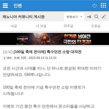
인벤
제노니아 커뮤니티 게시판
전체보기
공
검
글
지
색
내글
내 댓글
10추글
인증글
on/off
쓰
기
[소식]
[100일 축제 전야제] 특수던전 소탕 대작전
Veil
조회:
535
2023-09-13 11:13:10
모든 시간과 시대를 지나, 단 하나로 완성된 위대한 이야기
안녕하세요. GM루나입니다.
100일 축제 전야제 기념 특수던전 소탕 이벤트가
시작됩니다!
이벤트 기간 동안 특수 던전에서 몬스터들을 사냥하고