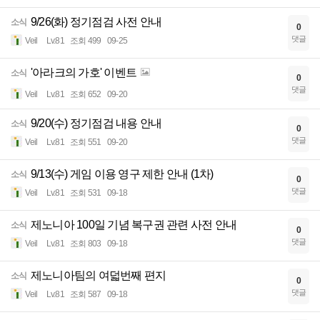
9/26(화) 정기점검 사전 안내
소식
0
댓글
Veil
Lv.81
조회 499
09-25
'아라크의 가호' 이벤트
소식
0
댓글
Veil
Lv.81
조회 652
09-20
9/20(수) 정기점검 내용 안내
소식
0
댓글
Veil
Lv.81
조회 551
09-20
9/13(수) 게임 이용 영구 제한 안내 (1차)
소식
0
댓글
Veil
Lv.81
조회 531
09-18
제노니아 100일 기념 복구권 관련 사전 안내
소식
0
댓글
Veil
Lv.81
조회 803
09-18
제노니아팀의 여덟번째 편지
소식
0
댓글
Veil
Lv.81
조회 587
09-18