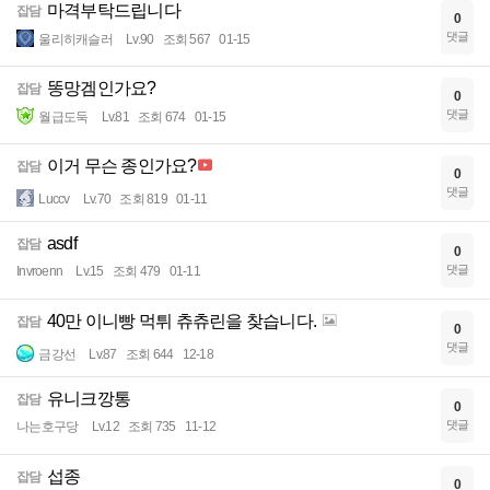
마격부탁드립니다
잡담
0
댓글
울리히캐슬러
Lv.90
조회 567
01-15
똥망겜인가요?
잡담
0
댓글
월급도둑
Lv.81
조회 674
01-15
이거 무슨 종인가요?
잡담
0
댓글
Luccv
Lv.70
조회 819
01-11
asdf
잡담
0
댓글
Invroenn
Lv.15
조회 479
01-11
40만 이니빵 먹튀 츄츄린을 찾습니다.
잡담
0
댓글
금강선
Lv.87
조회 644
12-18
유니크깡통
잡담
0
댓글
나는호구당
Lv.12
조회 735
11-12
섭종
잡담
0