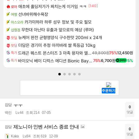
[140]
애초에 홀딩저가가 짜치는게 이거임 ㅋㅋ
로아
선녀바위해수욕장
여행
카가미하라 하루 성우 정보 및 주요 필모
아스오라
무한대 아난타 유출과 앞으로의 예상 (루머)
섭컬겜
뉴케어 완전 균형영양식 구수한맛 200ml x 24개
핫딜
더담은 경기미 추청 아끼바레 쌀 특등급 10kg
핫딜
드래곤 퀘스트 몬스터즈 3 마족 왕자와 엘프의 여행 Dragon Quest Monsters The Dark Prince
49,800원
75%
12,450원
특가
바이오닉 베이 디럭스 에디션 Bionic Bay Deluxe Edition
75%
6,700원
5%
특가
ㅜㅜ
잡담
0
댓글
백린
Lv.44
조회 214
07-05
제노니아 인벤 서비스 종료 안내
잡담
0
댓글
Kaka
Lv.84
조회 619
12-09