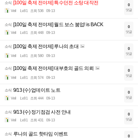
[100일 축제 전야제] 특수던전 소탕 대작전
소식
0
댓글
Veil
Lv.81
조회 536
09-13
[100일 축제 전야제] 월드 보스 붐업! is BACK
소식
0
댓글
Veil
Lv.81
조회 448
09-13
[100일 축제 전야제] 루나의 초대
소식
0
댓글
Veil
Lv.81
조회 580
09-13
[100일 축제 전야제] 대부호의 골드 의뢰
소식
0
댓글
Veil
Lv.81
조회 574
09-13
9/13 (수) 업데이트 노트
소식
0
댓글
Veil
Lv.81
조회 444
09-13
9/13 (수) 정기점검 사전 안내
소식
0
댓글
Veil
Lv.81
조회 431
09-13
루나의 골드 핫타임 이벤트
소식
0