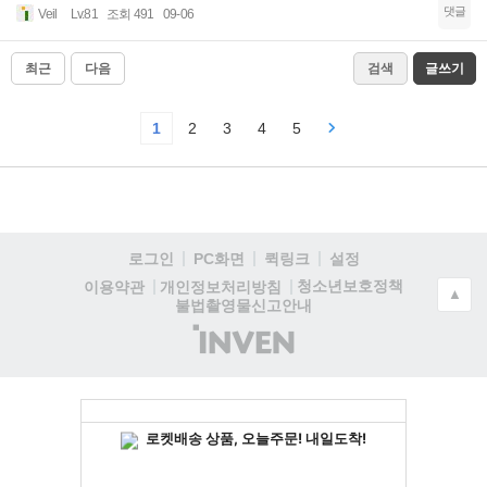
댓글
Veil
Lv.81
조회 491
09-06
최근
다음
검색
글쓰기
1
2
3
4
5
로그인
PC화면
퀵링크
설정
청소년보호정책
이용약관
개인정보처리방침
▲
불법촬영물신고안내
(주)
인
벤