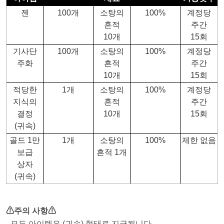
젠
100개
소탕의
100%
계정당
흔적
주간
10개
15회
기사단
100개
소탕의
100%
계정당
주화
흔적
주간
10개
15회
적당한
1개
소탕의
100%
계정당
지식의
흔적
주간
결정
10개
15회
(귀속)
골드 1만
1개
소탕의
100%
제한 없음
보급
흔적 1개
상자
(귀속)
⚠주의 사항⚠
- 모든 아이템은 (귀속) 형태로 지급됩니다.