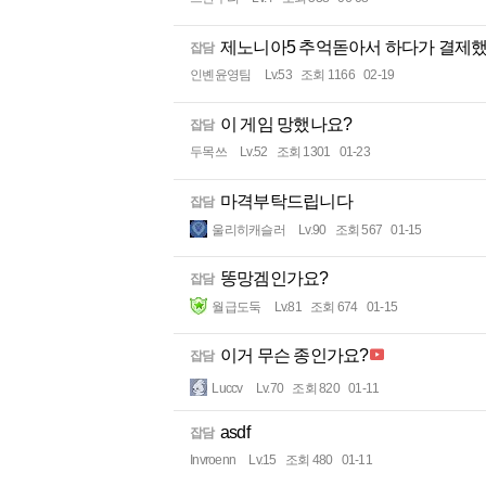
제노니아5 추억돋아서 하다가 결제
잡담
인볜윤영팀
Lv.53
조회 1166
02-19
이 게임 망했나요?
잡담
두목쓰
Lv.52
조회 1301
01-23
마격부탁드립니다
잡담
울리히캐슬러
Lv.90
조회 567
01-15
똥망겜인가요?
잡담
월급도둑
Lv.81
조회 674
01-15
이거 무슨 종인가요?
잡담
Luccv
Lv.70
조회 820
01-11
asdf
잡담
Invroenn
Lv.15
조회 480
01-11