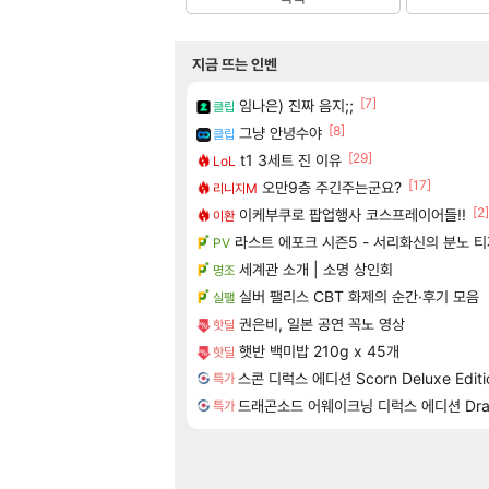
지금 뜨는 인벤
[7]
임나은) 진짜 음지;;
클립
[8]
그냥 안녕수야
클립
[29]
t1 3세트 진 이유
LoL
[17]
오만9층 주긴주는군요?
리니지M
[2]
이케부쿠로 팝업행사 코스프레이어들!!
이환
라스트 에포크 시즌5 - 서리화신의 분노 
PV
세계관 소개 | 소명 상인회
명조
실버 팰리스 CBT 화제의 순간·후기 모음
실팰
권은비, 일본 공연 꼭노 영상
핫딜
햇반 백미밥 210g x 45개
핫딜
스콘 디럭스 에디션 Scorn Deluxe Editi
특가
드래곤소드 어웨이크닝 디럭스 에디션 DragonS
특가