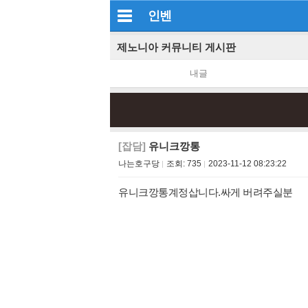
인벤
제노니아 커뮤니티 게시판
내글
[잡담]
유니크깡통
나는호구당
조회:
735
2023-11-12 08:23:22
유니크깡통계정삽니다.싸게 버려주실분