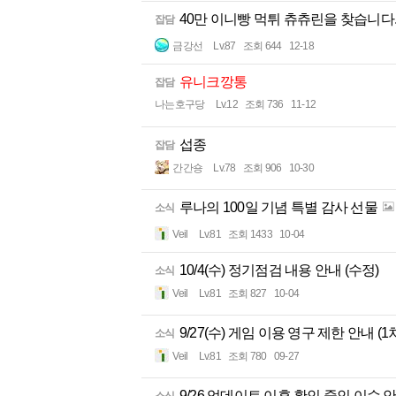
40만 이니빵 먹튀 츄츄린을 찾습니다
잡담
금강선
Lv.87
조회 644
12-18
유니크깡통
잡담
나는호구당
Lv.12
조회 736
11-12
섭종
잡담
간간숑
Lv.78
조회 906
10-30
루나의 100일 기념 특별 감사 선물
소식
Veil
Lv.81
조회 1433
10-04
10/4(수) 정기점검 내용 안내 (수정)
소식
Veil
Lv.81
조회 827
10-04
9/27(수) 게임 이용 영구 제한 안내 (1
소식
Veil
Lv.81
조회 780
09-27
9/26 업데이트 이후 확인 중인 이슈 