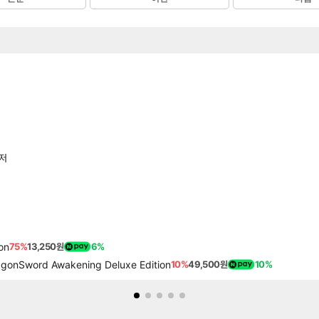
티저
on
75%
13,250원
6%
word Awakening Deluxe Edition
10%
49,500원
10%