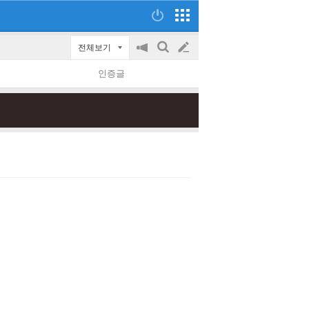
전체보기
공
검
글
지
색
인증글
on/off
쓰
기