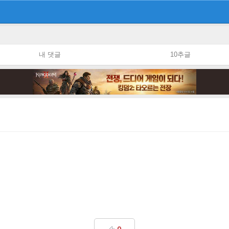
내 댓글
10추글