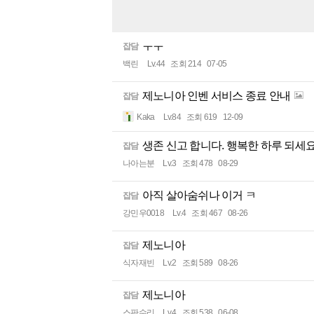
ㅜㅜ
잡담
백린
Lv.44
조회 214
07-05
제노니아 인벤 서비스 종료 안내
잡담
Kaka
Lv.84
조회 619
12-09
생존 신고 합니다. 행복한 하루 되세요
잡담
나아는분
Lv.3
조회 478
08-29
아직 살아숨쉬나 이거 ㅋ
잡담
강민우0018
Lv.4
조회 467
08-26
제노니아
잡담
식자재빈
Lv.2
조회 589
08-26
제노니아
잡담
스판수리
Lv.4
조회 538
06-08