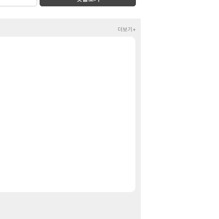
더보기+
젠레스 존 제로 캐
짤방
주식 UFC라는 우
클립
태극기 또 거꾸로
메이플
이 맛에 주말던
리니지M
베라서버 1위길드
메이플
'하늘 위의 공포
비스트
제주도 아이들과 
여행
[
힐러는 안나오고
명조
뉴케어 완전 균형영양
핫딜
플라이팜 보리먹인 
핫딜
팰월드 Palworld
특가
바이오닉 베이 디럭스 에
특가