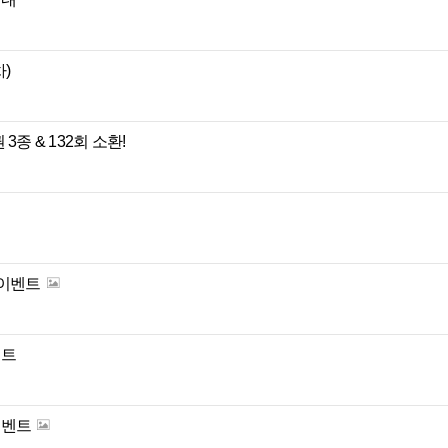
차)
3종 & 132회 소환!
 이벤트
벤트
이벤트