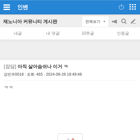
인벤
제노니아 커뮤니티 게시판
전체보기
공
검
글
지
색
내글
내 댓글
10추글
인증글
on/off
쓰
기
[잡담]
아직 살아숨쉬나 이거 ㅋ
강민우0018
조회:
465
2024-08-26 18:49:48
ㅋㅋ