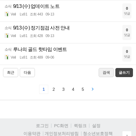
9/13 (수) 업데이트 노트
소식
0
댓글
Veil
Lv.81
조회 443
09-13
9/13 (수) 정기점검 사전 안내
소식
0
댓글
Veil
Lv.81
조회 428
09-13
루나의 골드 핫타임 이벤트
소식
0
댓글
Veil
Lv.81
조회 489
09-06
최근
다음
검색
글쓰기
1
2
3
4
5
로그인
PC화면
퀵링크
설정
청소년보호정책
이용약관
개인정보처리방침
▲