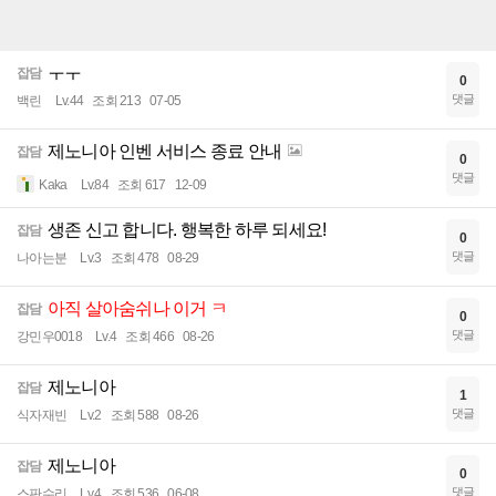
ㅜㅜ
잡담
0
댓글
백린
Lv.44
조회 213
07-05
제노니아 인벤 서비스 종료 안내
잡담
0
댓글
Kaka
Lv.84
조회 617
12-09
생존 신고 합니다. 행복한 하루 되세요!
잡담
0
댓글
나아는분
Lv.3
조회 478
08-29
아직 살아숨쉬나 이거 ㅋ
잡담
0
댓글
강민우0018
Lv.4
조회 466
08-26
제노니아
잡담
1
댓글
식자재빈
Lv.2
조회 588
08-26
제노니아
잡담
0
댓글
스판수리
Lv.4
조회 536
06-08