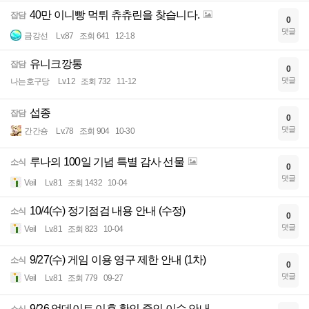
40만 이니빵 먹튀 츄츄린을 찾습니다.
잡담
0
댓글
금강선
Lv.87
조회 641
12-18
유니크깡통
잡담
0
댓글
나는호구당
Lv.12
조회 732
11-12
섭종
잡담
0
댓글
간간숑
Lv.78
조회 904
10-30
루나의 100일 기념 특별 감사 선물
소식
0
댓글
Veil
Lv.81
조회 1432
10-04
10/4(수) 정기점검 내용 안내 (수정)
소식
0
댓글
Veil
Lv.81
조회 823
10-04
9/27(수) 게임 이용 영구 제한 안내 (1차)
소식
0
댓글
Veil
Lv.81
조회 779
09-27
9/26 업데이트 이후 확인 중인 이슈 안내