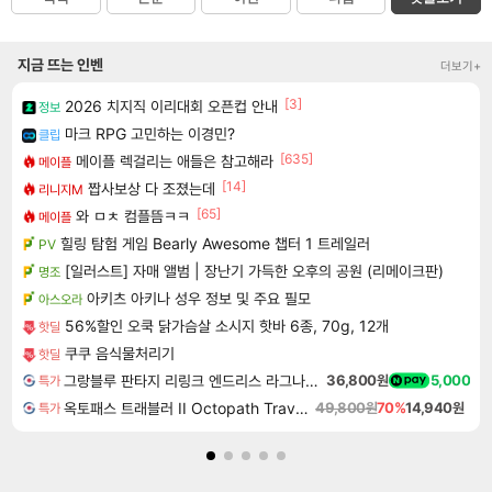
지금 뜨는 인벤
더보기+
[3]
2026 치지직 이리대회 오픈컵 안내
정보
마크 RPG 고민하는 이경민?
클립
[635]
메이플 렉걸리는 애들은 참고해라
메이플
[14]
짭사보상 다 조졌는데
리니지M
[65]
와 ㅁㅊ 컴플뜸ㅋㅋ
메이플
힐링 탐험 게임 Bearly Awesome 챕터 1 트레일러
PV
[일러스트] 자매 앨범 | 장난기 가득한 오후의 공원 (리메이크판)
명조
아키츠 아키나 성우 정보 및 주요 필모
아스오라
56%할인 오쿡 닭가슴살 소시지 핫바 6종, 70g, 12개
핫딜
쿠쿠 음식물처리기
핫딜
그랑블루 판타지 리링크 엔드리스 라그나로크 업그레이드 킷 Granblue Fantasy Relink Endless Ragnarok Upgrade Kit DLC
36,800원
5,000
특가
옥토패스 트래블러 II Octopath Traveler II
49,800원
70%
14,940원
특가