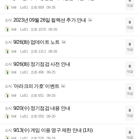
0
댓글
Veil
Lv.81
조회 609
09-26
2023년 09월 26일 컬렉션 추가 안내
소식
0
댓글
Veil
Lv.81
조회 1076
09-26
9/26(화) 업데이트 노트
소식
0
댓글
Veil
Lv.81
조회 1311
09-26
9/26(화) 정기점검 사전 안내
소식
0
댓글
Veil
Lv.81
조회 496
09-25
'아라크의 가호' 이벤트
소식
0
댓글
Veil
Lv.81
조회 651
09-20
9/20(수) 정기점검 내용 안내
소식
0
댓글
Veil
Lv.81
조회 550
09-20
9/13(수) 게임 이용 영구 제한 안내 (1차)
소식
0
댓글
Veil
Lv.81
조회 528
09-18