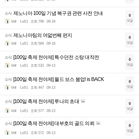
제노니아 100일 기념 복구권 관련 사전 안내
소식
0
댓글
Veil
Lv.81
조회 799
09-18
제노니아팀의 여덟번째 편지
소식
0
댓글
Veil
Lv.81
조회 584
09-18
[100일 축제 전야제] 특수던전 소탕 대작전
소식
0
댓글
Veil
Lv.81
조회 533
09-13
[100일 축제 전야제] 월드 보스 붐업! is BACK
소식
0
댓글
Veil
Lv.81
조회 447
09-13
[100일 축제 전야제] 루나의 초대
소식
0
댓글
Veil
Lv.81
조회 577
09-13
[100일 축제 전야제] 대부호의 골드 의뢰
소식
0
댓글
Veil
Lv.81
조회 572
09-13