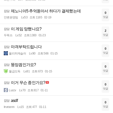
제노니아5 추억돋아서 하다가 결제했는데
잡담
0
댓글
인볜윤영팀
Lv.53
조회 1165
02-19
이 게임 망했나요?
잡담
2
댓글
두목쓰
Lv.52
조회 1300
01-23
마격부탁드립니다
잡담
0
댓글
울리히캐슬러
Lv.90
조회 566
01-15
똥망겜인가요?
잡담
0
댓글
월급도둑
Lv.81
조회 673
01-15
이거 무슨 종인가요?
잡담
0
댓글
Luccv
Lv.70
조회 817
01-11
asdf
잡담
0
댓글
Invroenn
Lv.15
조회 477
01-11