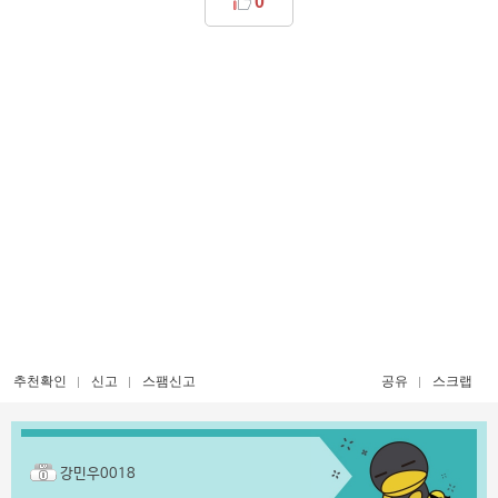
0
추천확인
신고
스팸신고
공유
스크랩
강민우0018