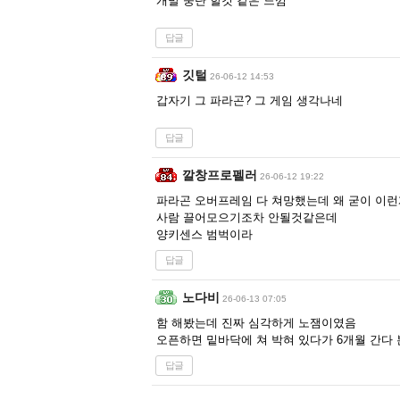
개발 중단 할것 같은 느낌
답글
깃털
26-06-12 14:53
갑자기 그 파라곤? 그 게임 생각나네
답글
깔창프로펠러
26-06-12 19:22
파라곤 오버프레임 다 쳐망했는데 왜 굳이 이
사람 끌어모으기조차 안될것같은데
양키센스 범벅이라
답글
노다비
26-06-13 07:05
함 해봤는데 진짜 심각하게 노잼이였음
오픈하면 밑바닥에 쳐 박혀 있다가 6개월 간다
답글