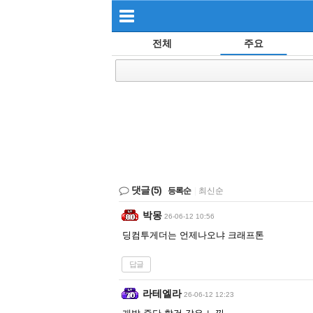
전체
주요
댓글
(5)
등록순
|
최신순
박몽
26-06-12 10:56
딩컴투게더는 언제나오냐 크래프톤
답글
라테엘라
26-06-12 12:23