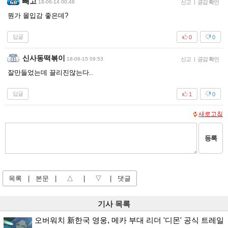
빼고
18-06-14 00:48
신고
|
공감 확인
뭔가 몰입감 좋은데?
답글
0
0
신사동떡볶이
18-06-15 09:53
신고
|
공감 확인
잘만들었는데 끌리진않는다..
답글
1
0
새로고침
등록
목록
|
본문
|
△
|
▽
|
댓글
기사 목록
오버워치 新한국 영웅, 메카 부대 리더 '디몬' 공식 트레일