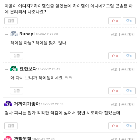
마을이 어디지? 하이델인줄 알았는데 하이델이 아니네? 그럼 콘솔은 아
예 분리되서 나오나요?
답글
0
0
Runapi
18-06-12 22:08
신고
|
공감 확인
하이델 아님? 하이델 맞지 않나
답글
0
0
요한보다
18-06-12 23:42
신고
|
공감 확인
아 다시 보니까 하이델이네요 ㅋㅋ
답글
0
0
거까지가좋아
18-06-12 22:03
신고
|
공감 확인
검사 피씨는 뭔가 칙칙한 색감이 싫어서 몇번 시도하다 접었는데
답글
0
0
관짝못질
18-06-12 22:40
신고
|
공감 확인