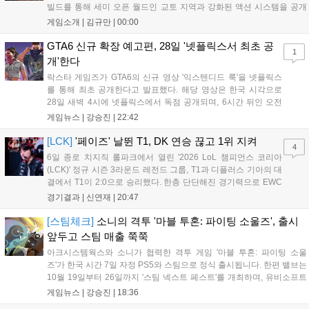
시리즈 팬과 신규 이용자 모두에게 새로운 재미를 선사할 예정이다....
빌드를 통해 세미 오픈 월드인 교토 지역과 강화된 액션 시스템을 공개
했습니다. 주인공 미야모토 무사시가 오니를 정화하는 과정을 담았으며,
게임소개 |
김규만
|
00:00
패링과 혼 흡수 등 전략적 전투 요소가 특징입니다. 정식 출시를 앞두고
탄탄한 게임성을 선보여 기대감을 높였습니다....
GTA6 신규 확장 예고편, 28일 '넷플릭스서 최초 공
1
개'한다
락스타 게임즈가 GTA6의 신규 영상 '익스텐디드 룩'을 넷플릭스
를 통해 최초 공개한다고 발표했다. 해당 영상은 한국 시각으로
28일 새벽 4시에 넷플릭스에서 독점 공개되며, 6시간 뒤인 오전
10시부터 공식 유튜브와 홈페이지에서도 확인할 수 있다. 기존보
게임뉴스 |
강승진
|
22:42
다 게임플레이 비중이 클 것으로 기대되는 가운데, 넷플릭스와의
이례적인 협업이 향후 게임 마케팅 방식에 어떤 변화를 가져올지
[LCK]
'페이즈' 날뛴 T1, DK 연승 끊고 1위 지켜
4
전 세계 팬들의 이목이 쏠리고 있다....
6일 종로 치지직 롤파크에서 열린 '2026 LoL 챔피언스 코리아
(LCK)' 정규 시즌 3라운드 레전드 그룹, T1과 디플러스 기아의 대
결에서 T1이 2:0으로 승리했다. 한층 단단해진 경기력으로 EWC
우승을 기점으로 파죽지세의 연승을 이어가던 디플러스 기아를
경기결과 |
신연재
|
20:47
잠재웠다. 1세트, T1이 앞서갔다. 바텀 듀오 킬로 주도권을 잡은
T1은 첫 드래곤을 두드렸...
[스팀체크]
소니의 격투 '마블 투혼: 파이팅 소울즈', 출시
앞두고 스팀 매출 쭉쭉
아크시스템웍스와 소니가 협력한 격투 게임 '마블 투혼: 파이팅 소울
즈'가 한국 시간 7일 자정 PS5와 스팀으로 정식 출시됩니다. 한편 밸브는
10월 19일부터 26일까지 '스팀 넥스트 페스트'를 개최하며, 유비소프트
의 '더 디비전 리서전스'가 스팀에 출시되었고, 농장 시뮬레이션 '돌록 타
게임뉴스 |
강승진
|
18:36
운'은 얼리액세스를 마치고 정식 서비스를 시작했습니다. 이번 신작들은