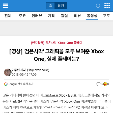
홈
웹진
전체
주요
인터뷰
기획
칼럼
리뷰
동영상
포토
(현지촬영) 검은사막 Xbox One 플레이
[영상]
'검은사막' 그래픽을 모두 보여준 Xbox
One, 실제 플레이는?
이두현 기자
(
Biit@inven.co.kr
)
2018-06-12 17:09
Google 선호 출처 추가
17
0
많은 기대작이 쏟아졌던 마이크로소프트 Xbox E3 브리핑. 그중에서도 기자의
눈을 사로잡은 게임은 펄어비스의 '검은사막' Xbox One 버전이었습니다. 펄어
비스가 자체 엔진으로 개발한 '검은사막'은 이미 원작 PC 버전을 비롯해 모바