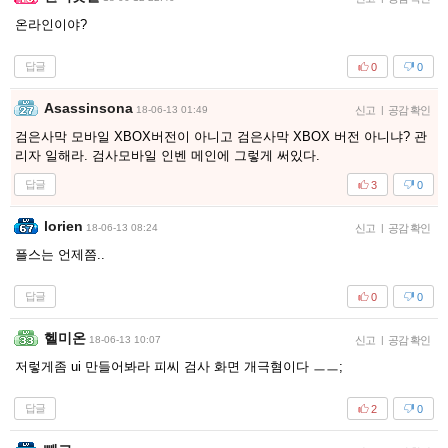
온라인이야?
답글
0
0
Asassinsona
18-06-13 01:49
신고
|
공감 확인
검은사막 모바일 XBOX버전이 아니고 검은사막 XBOX 버전 아니냐? 관
리자 일해라. 검사모바일 인벤 메인에 그렇게 써있다.
답글
3
0
lorien
18-06-13 08:24
신고
|
공감 확인
플스는 언제쯤..
답글
0
0
헬미온
18-06-13 10:07
신고
|
공감 확인
저렇게좀 ui 만들어봐라 피씨 검사 화면 개극혐이다 ㅡㅡ;
답글
2
0