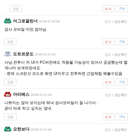
답글
0
0
어그로끌린너
18-06-12 20:08
신고
|
공감 확인
검사 모바일 미만 잡아님
답글
2
0
도트르문도
18-06-12 21:00
신고
|
공감 확인
사냥,전투시 저 UI가 PC버전에도 적용될 가능성이 있어서 궁금했는데 짧
게나마 보게되었네요.
- 현재 스크린샷 모드로 화면 UI지우고 전투하면 간접체험 해볼수있음
답글
0
0
아리베스
18-06-12 21:43
신고
|
공감 확인
나쁘지는 않아 보이는데 워낙 검사모바일이 잘 나가서..
굳이 따로 하고 싶지는 않네.
답글
0
0
요한보다
18-06-12 21:44
신고
|
공감 확인