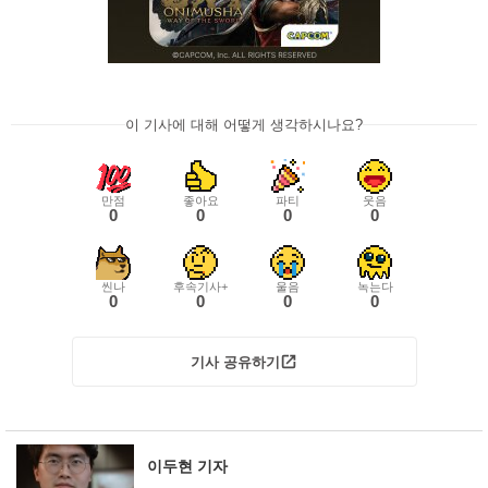
이 기사에 대해 어떻게 생각하시나요?
만점
좋아요
파티
웃음
0
0
0
0
씬나
후속기사+
울음
녹는다
0
0
0
0
기사 공유하기
이두현 기자