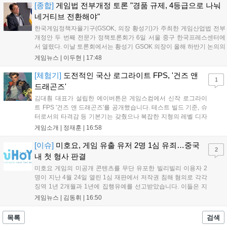
각기 다른 장르에서 이용자들의 기대를 모으고 있습니다....
[종합]
게임법 전부개정 토론 "경품 규제, 4등급으로 나눠
네거티브 전환해야"
한국게임정책자율기구(GSOK, 의장 황성기)가 주최한 게임산업법 전부
개정안 두 번째 전문가 정책토론회가 6일 서울 중구 한국프레스센터에
서 열렸다. 이날 토론회에서는 황성기 GSOK 의장이 올해 하반기 논의의
주요 쟁점과 성과를 짚은 데 이어, 박종현 한양대 법학전문대학원 교수
게임뉴스 |
이두현
|
17:48
가 게임진흥원 등 게임 관련 거버넌스를, 이병찬 법무법인 온새미로 변
호사가 게임 등...
[체험기]
도전적인 국산 로그라이트 FPS, '건즈 앤
1
드래곤즈'
김대훤 대표가 설립한 에이버튼은 게임스컴에서 신작 로그라이
트 FPS '건즈 앤 드래곤즈'를 공개했습니다. 테스트 빌드 기준, 슈
터로서의 타격감 등 기본기는 갖췄으나 복잡한 지형의 레벨 디자
인은 개선이 필요해 보입니다. 또한, 성장 트랙의 과도한 분절과
게임소개 |
정재훈
|
16:58
무기 다양성 부족 등 로그라이트 장르적 재미 측면에서도 보완이
요구됩니다. 개발사는 향후 캐릭터 추가 등을 통해 게임성을 다듬
[이슈]
미호요, 게임 유출 유저 2명 1심 유죄…중국
2
어 경쟁력을 확보할 계획입니다....
내 첫 형사 판결
미호요 게임의 미공개 콘텐츠를 무단 유포한 빌리빌리 이용자 2
명이 지난 4월 24일 열린 1심 재판에서 저작권 침해 혐의로 각각
징역 1년 2개월과 1년에 집행유예를 선고받았습니다. 이들은 지
난해 7월부터 원신 등 주요 게임의 영상을 유포해 60만 회 이상의
게임뉴스 |
김동휘
|
16:50
조회수를 기록했습니다. 미호요는 이번 판결이 새 사법해석 시행
이후 중국 내 첫 형사사건임을 강조하며 향후 무단 유출에 강경
목록
검색
대응할 방침입니다....