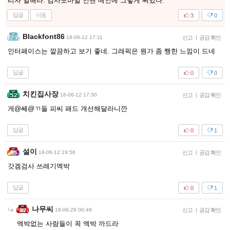
리자 일해라. 검사모바일 인벤 메인에 그렇게 써있다.
답글
이동
3
0
Blackfont86
18-06-12 17:11
신고
|
공감 확인
인터페이스는 깔끔하고 보기 좋네. 그래픽은 뭔가 좀 쨍한 느낌이 드네
답글
0
0
치킨집사장
18-06-12 17:30
신고
|
공감 확인
게@쎄@ㄲ들 피씨 패드 개선해달라니깐
답글
0
1
설이
18-06-12 19:56
신고
|
공감 확인
갓겜검사 쓰레기엑박
답글
0
1
나무씨
18-06-29 00:48
신고
|
공감 확인
엑박없는 사람들이 꼭 엑박 까드라