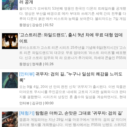
러 공개
블리자드가 오버워치 53번째 영웅인 한국인 디몬의 트레일러를 공개했
다. 영상은 부산을 배경으로 메카 부대와 쓰레기촌 세력 간의 전투를 다
루며 디몬의 붉은 메카 비스트와 능력을 보여준다. 블리자드는 7일 게임
플레이 영상 공개를 시작으로 10일 시즌4 트레일러를 선보이며, 11일 시
동영상 |
강승진
|
01:52
작되는 시즌4를 통해 디몬을 정식 출시할 예정이다. 향후 메카 부대와 탈
론의 대립이 본격화될 전망이다....
'고스트리콘: 와일드랜드', 출시 9년 차에 무료 대형 업데
이트
유비소프트가 고스트 리콘 시리즈 25주년을 기념해 6일(현지시간) '고스
트 리콘 와일드랜드'의 대규모 무료 업데이트 '라스트 라이츠'를 배포했
다. 신규 스토리 임무와 적 라 요로나가 추가되며, 차세대 콘솔인 PS5와
Xbox Series X|S에서 4K 60FPS를 지원한다. 또한 편의성 개선과 함께
동영상 |
정재훈
|
01:26
과거 콘텐츠가 복원되어 기존 및 신규 이용자 모두에게 새로운 즐길 거
리를 제공한다....
[인터뷰]
귀무자: 검의 길, "누구나 일섬의 쾌감을 느끼도
록"
오는 9월 4일, 20여 년 만의 완전 신작 ‘귀무자’가 출시된다. 이번 작품은
미야모토 무사시를 주인공으로 내세워 교토의 기괴한 설화와 다크 판타
지를 결합했다. 시리즈의 상징인 혼 흡수와 일섬을 계승하면서도, 현대
적인 검극 액션과 '무너뜨리기 일섬'을 더해 전투의 깊이를 더했다. 개발
인터뷰 |
김규만
|
00:00
진은 정해진 공략법 대신 플레이어의 선택에 따른 사무라이 액션을 구현
하고자 했으며, 실제 검술 전문가의 모션 캡처를 통해 리얼리티를 극대
[체험기]
탐험은 더하고, 손맛은 그대로 '귀무자: 검의 길'
화했다. 세계관을 새롭게 재구성한 이번 신작은 기존 시리즈와 설정은
캡콤과 게임피아는 지난 29일 서울 마포구에서 '귀무자: 검의 길' 미디어
다르지만, 특유의 통쾌한 손맛과 다크 판타지 분위기를 충실히 담아내어
프리뷰 행사를 개최했습니다. 이번 행사에서는 PS5와 닌텐도 스위치2