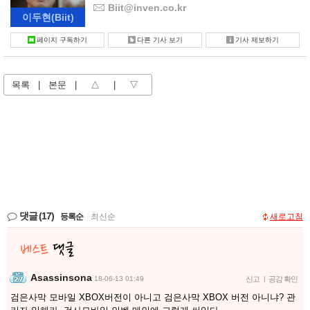
Biit@inven.co.kr
이두현
(Biit)
페이지 구독하기
다른 기사 보기
기사 제보하기
목록
|
본문
|
△
|
▽
댓글
(17)
등록순
|
최신순
새로고침
Asassinsona
18-06-13 01:49
신고
|
공감 확인
검은사막 모바일 XBOX버전이 아니고 검은사막 XBOX 버전 아니냐? 관