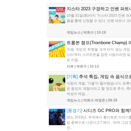
지스타 2023 구경하고 인벤 파
10월 31일(화)까지 '지스타 2023 인
폼을 통해 신청할 수 있다. 인벤 파트너 
게임뉴스 |
박희수
|
10-19
트롬본 챔프(Trombone Champ)
'리듬 게임'은 취향을 크게 타지 않는 게
스타'부터 스마트폰을 접한 사람이라면 잊을
표 리듬...
리뷰 |
박희수
|
10-13
[기획]
추석 특집, 게임 속 음식으로
식탐의 계절, '가을'이 돌아왔습니다. 초
은 풍요의 계절이라고 할 정도로 추수, 
먹성이 제일...
게임뉴스 |
박희수,박영준
|
09-29
[풍경기]
시디즈 GC PRO와 함께
때는 2018년, 주위에서 흥미로운 이야기
임 종목으로 나온다고? 에이...'라며 그
인...