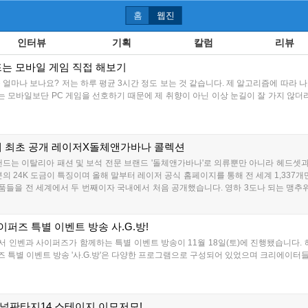
홈
웹진
인터뷰
기획
칼럼
리뷰
뜨는 모바일 게임 직접 해보기
 얼마나 보나요? 저는 하루 평균 3시간 정도 보는 것 같습니다. 제 알고리즘에 따라 
는 모바일보단 PC 게임을 선호하기 때문에 제 취향이 아닌 이상 눈길이 잘 가지 않더라
내 최초 공개 레이저X돌체앤가바나 콜렉션
드는 이탈리아 패션 및 보석 전문 브랜드 '돌체앤가바나'로 의류뿐만 아니라 헤드셋과 
의 24K 도금이 특징이며 올해 말부터 레이저 공식 홈페이지를 통해 전 세계 1,337개
들을 전 세계에서 두 번째이자 국내에서 처음 공개했습니다. 영하 3도나 되는 맹추
댄서 등 정말 많은 사람이 모였는데요. 열기 넘치던 그 현장을 직접 한번 찾아가 봤습니다..
이퍼즈 특별 이벤트 방송 사.G.방!
장에서 인벤과 사이퍼즈가 함께하는 특별 이벤트 방송이 11월 18일(토)에 진행됐습니다.
특별 이벤트 방송 '사.G.방'은 다양한 프로그램으로 구성되어 있었으며 크리에이터들도
널판타지14 스테이지 이모저모!