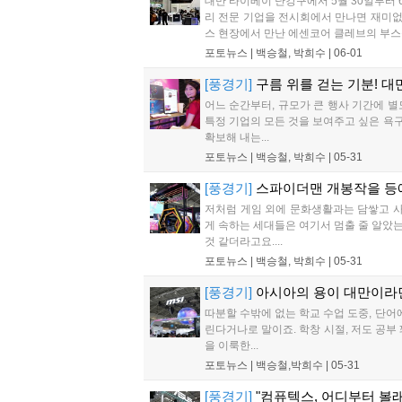
대만 타이베이 난강구에서 5월 30일부터 
리 전문 기업을 전시회에서 만나면 재미없
스 현장에서 만난 에센코어 클레브의 부스를
포토뉴스 |
백승철, 박희수
|
06-01
[풍경기]
구름 위를 걷는 기분! 
어느 순간부터, 규모가 큰 행사 기간에 
특정 기업의 모든 것을 보여주고 싶은 욕
확보해 내는...
포토뉴스 |
백승철, 박희수
|
05-31
[풍경기]
스파이더맨 개봉작을 등
저처럼 게임 외에 문화생활과는 담쌓고 사
게 속하는 세대들은 여기서 멈출 줄 알았는
것 같더라고요....
포토뉴스 |
백승철, 박희수
|
05-31
[풍경기]
아시아의 용이 대만이라면 
따분할 수밖에 없는 학교 수업 도중, 단
린다거나로 말이죠. 학창 시절, 저도 공부
을 이룩한...
포토뉴스 |
백승철,박희수
|
05-31
[풍경기]
"컴퓨텍스, 어디부터 볼래?