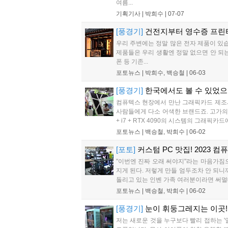
여름...
기획기사 |
박희수
|
07-07
[풍경기]
건전지부터 영수증 프린터
우리 주변에는 정말 많은 전자 제품이 있습
제품들은 우리 생활엔 정말 없으면 안 되는
폰 등 기존...
포토뉴스 |
박희수, 백승철
|
06-03
[풍경기]
한국에서도 볼 수 있었으면
컴퓨텍스 현장에서 만난 그래픽카드 제조사 3
사람들에게 다소 어색한 브랜드죠. 고가의 
+ i7 + RTX 4090의 시스템의 그래
포토뉴스 |
백승철, 박희수
|
06-02
[포토]
커스텀 PC 맛집! 2023 
"이번엔 진짜 오래 써야지"라는 마음가짐
지게 된다. 저렇게 만들 엄두조차 안 되니
돌리고 있는 인벤 가족 여러분이라면 써멀테
포토뉴스 |
백승철, 박희수
|
06-02
[풍경기]
눈이 휘둥그레지는 이곳! 
저는 새로운 것을 누구보다 빨리 접하는 '