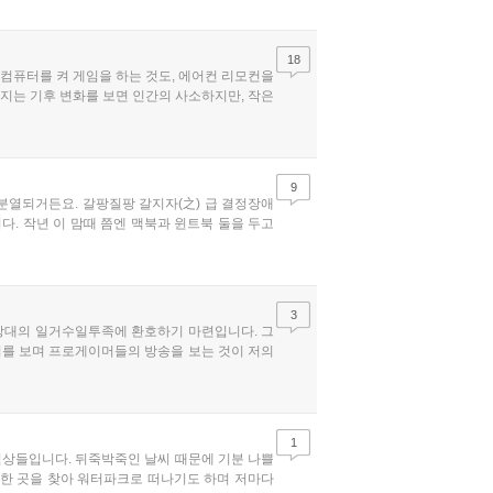
18
 컴퓨터를 켜 게임을 하는 것도, 에어컨 리모컨을
해지는 기후 변화를 보면 인간의 사소하지만, 작은
9
분열되거든요. 갈팡질팡 갈지자(之) 급 결정장애
다. 작년 이 맘때 쯤엔 맥북과 윈트북 둘을 두고
3
 상대의 일거수일투족에 환호하기 마련입니다. 그
경기를 보며 프로게이머들의 방송을 보는 것이 저의
1
 일상들입니다. 뒤죽박죽인 날씨 때문에 기분 나쁠
시원한 곳을 찾아 워터파크로 떠나기도 하며 저마다