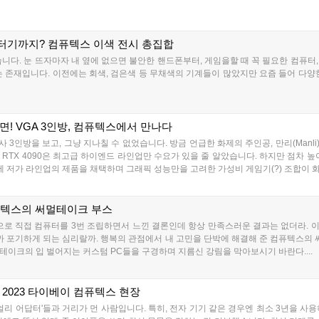
기까지? 컴퓨텍스 이색 전시 총집합
니다. 눈 뜨자마자 내 옆에 없으면 불안한 핸드폰부터, 게임을할 때 꼭 필요한 컴퓨터
 존재입니다. 이전에는 회색, 검은색 등 무채색의 기계들이 많았지만 요즘 들어 다양
! VGA 3인방, 컴퓨텍스에서 만나다
인방을 보고, 그냥 지나칠 수 없었습니다. 방금 언급한 화제의 주인공, 만리(Manli)를 
RTX 4090은 최고급 하이엔드 라인업만 수요가 있을 줄 알았습니다. 하지만 점차 
픽카드에 저가 라인업의 제품을 채택하며 그래픽 성능만을 고려한 가성비 게임기(?) 조합이 화
컴퓨텍스의 써멀테이크 부스
으로 직접 컴퓨터를 3번 조립하면서 느낀 결론인데 항상 만족스러운 결과는 없더라. 이
까 포기하게 되는 심리랄까. 행복의 관점에서 내 고민을 단박에 해결해 준 컴퓨텍스의 
이크의 입 벌어지는 커스텀 PC들을 구경하며 지름신 강림을 막아보시기 바란다....
2023 타이베이 컴퓨텍스 현장
얼리 어답터'들과 거리가 먼 사람입니다. 특히, 전자 기기 같은 경우엔 최소 3년을 사용