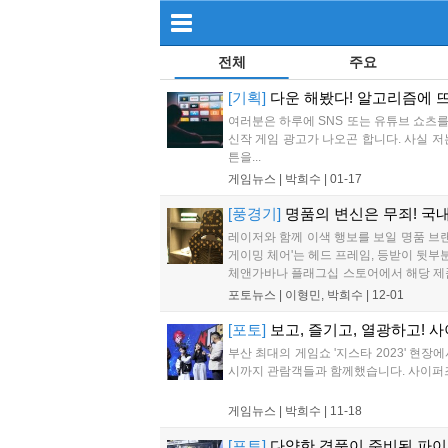
전체
주요
[기획]
다운 해봤다! 알고리즘에 
여러분은 하루에 SNS 또는 유튜브 쇼츠를
신작 게임 광고가 나오곤 합니다. 사실 저
튼을...
게임뉴스 |
박희수
|
01-17
[풍경기]
명품의 변신은 무죄! 국
레이저와 함께 이색 행보를 보일 명품 브랜
게이밍 체어'는 헤드 프레임, 등받이 뒷부분
체앤가바나 플래그십 스토어에서 해당 제품
서, 리그 오브 레전드 선수, 게임 해설진, 
포토뉴스 |
이형민, 박희수
|
12-01
[포토]
보고, 즐기고, 열광하고! 사
부산 최대의 게임쇼 '지스타 2023' 현
시까지 관람객들과 함께했습니다. 사이퍼즈 
게임뉴스 |
박희수
|
11-18
[포토]
다양한 경품이 준비된 파이