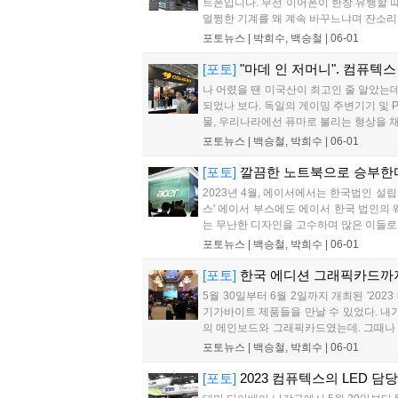
트폰입니다. 무선 이어폰이 한창 유행할 때
멀쩡한 기계를 왜 계속 바꾸느냐며 잔소리하
포토뉴스 |
박희수, 백승철
|
06-01
[포토]
"마데 인 저머니". 컴퓨텍스
나 어렸을 땐 미국산이 최고인 줄 알았는데,
되었나 보다. 독일의 게이밍 주변기기 및 
물, 우리나라에선 퓨마로 불리는 형상을 채택
포토뉴스 |
백승철, 박희수
|
06-01
[포토]
깔끔한 노트북으로 승부한다!
2023년 4월, 에이서에서는 한국법인 설립
스' 에이서 부스에도 에이서 한국 법인의 웨
는 무난한 디자인을 고수하며 많은 이들로부
포토뉴스 |
백승철, 박희수
|
06-01
[포토]
한국 에디션 그래픽카드까지
5월 30일부터 6월 2일까지 개최된 '202
기가바이트 제품들을 만날 수 있었다. 내
의 메인보드와 그래픽카드였는데. 그때나
사진으로 담아보았다....
포토뉴스 |
백승철, 박희수
|
06-01
[포토]
2023 컴퓨텍스의 LED 담