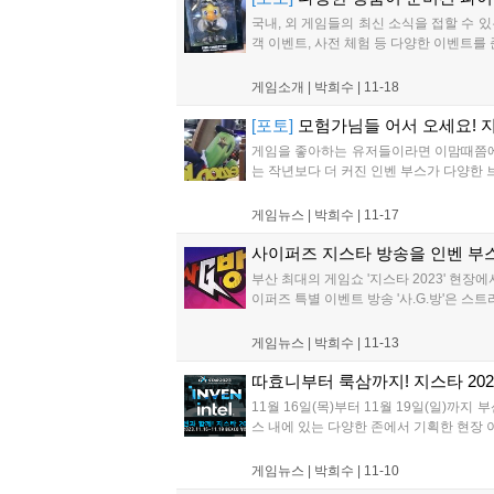
국내, 외 게임들의 최신 소식을 접할 수 있
객 이벤트, 사전 체험 등 다양한 이벤트를 
게임소개 |
박희수
|
11-18
[포토]
모험가님들 어서 오세요! 
게임을 좋아하는 유저들이라면 이맘때쯤에 항상
는 작년보다 더 커진 인벤 부스가 다양한 브
게임뉴스 |
박희수
|
11-17
사이퍼즈 지스타 방송을 인벤 부스에서
부산 최대의 게임쇼 '지스타 2023' 현장
이퍼즈 특별 이벤트 방송 '사.G.방'은 스
게임뉴스 |
박희수
|
11-13
따효니부터 룩삼까지! 지스타 20
11월 16일(목)부터 11월 19일(일)까
스 내에 있는 다양한 존에서 기획한 현장 이
게임뉴스 |
박희수
|
11-10