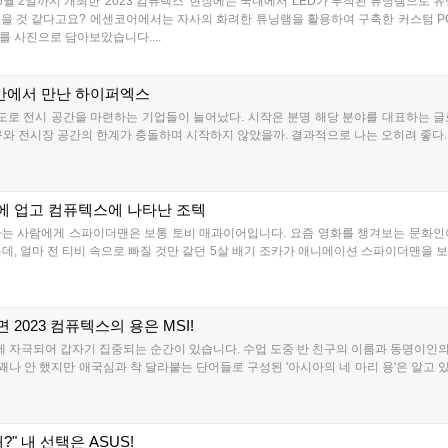
6월 2일까지 개최한 '2023 컴퓨텍스' 현장에는 국내에서 LED가 부착된 튜닝램으로 
을 것 같다고요? 에센코어에서는 자사의 화려한 튜닝램을 활용하여 구축한 커스텀 PC
 사진으로 담아보았습니다....
대만에서 만난 하이퍼엑스
별도로 전시 공간을 마련하는 기업들이 늘어났다. 시작은 분명 해당 분야를 대표하는 글
구와 전시장 공간의 한계가 충돌하며 시작하지 않았을까. 결과적으로 나는 오히려 좋다.
에 업고 컴퓨텍스에 나타난 조텍
는 사람에게 스파이더맨은 보통 토비 매과이어입니다. 요즘 영화를 챙겨보는 문화인이
데, 얼마 전 티비 속으로 빠질 것만 같던 5살 배기 조카가 애니메이션 스파이더맨을 
2023 컴퓨텍스의 용은 MSI!
어에 자극되어 갑자기 집중되는 순간이 있습니다. 수업 도중 반 친구의 이름과 동명이인
 꽤나 안 했지만 애국심과 착 달라붙는 단어들로 구성된 '아시아의 네 마리 용'은 알고
" 내 선택은 ASUS!