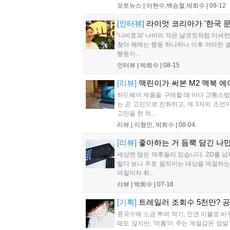
포토뉴스 |
이현수,백승철,박희수
|
09-12
[인터뷰]
라이엇 코리아가 '한국 
'나비효과' 나비의 작은 날갯짓처럼 미세한
찾아 헤매는 행동 하나하나 이후 어떠한 결
행동이...
인터뷰 |
박희수
|
08-15
[리뷰]
맥린이가 써본 M2 맥북 에어
하드웨어 제품을 구매할 때 마다 고통스럽
는 곧 고민으로 진화하고, 제 3자의 조언
고민을 한 적...
리뷰 |
이형민, 박희수
|
08-04
[리뷰]
좋아하는 거 듬뿍 담긴 나
세상엔 많은 덕후들이 있습니다. 2D를 
렇다 보니 주로 움직이는 대상을 덕질하는 
덕질이자 취...
리뷰 |
박희수
|
07-18
[기획]
트레일러 조회수 5천만? 
콩국수에 소금 뿌려 먹기, 인견 이불로 바
때도 많지만, '여름'이 주는 계절감은 정