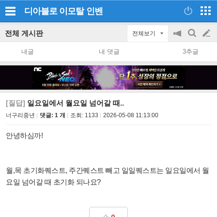
디아블로 이모탈
인벤
전체 게시판
전체보기
공
검
글
지
색
내글
내 댓글
3추글
on/off
쓰
기
[질답]
일요일에서 월요일 넘어갈 때..
너구리중년
댓글: 1 개
조회:
1133
2026-05-08 11:13:00
안녕하심까!
월,목 초기화퀘스트, 주간퀘스트 빼고 일일퀘스트는 일요일에서 월
요일 넘어갈 때 초기화 되나요?