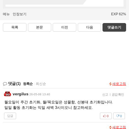
메뉴
인장보기
EXP 62%
목록
본문
이전
다음
댓글쓰기
댓글
(1)
등록순
|
최신순
새로고침
vergilus
26-05-08 13:40
신고
|
공감 확인
월요일이 주간 초기화, 월/목요일은 성물함, 선봉대 초기화입니다.
일일 활동 초기화는 익일 새벽 3시이오니 참고하세요.
답글
0
0
새로고침