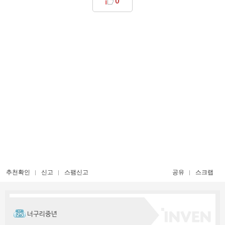
0
추천확인
신고
스팸신고
공유
스크랩
너구리중년