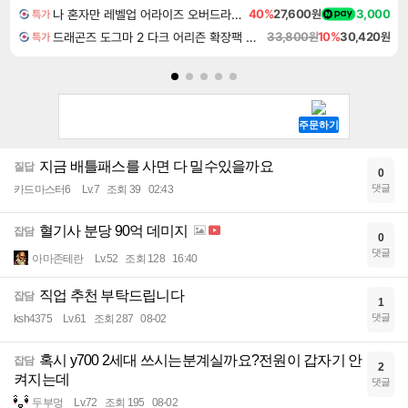
나 혼자만 레벨업 어라이즈 오버드라이브 Solo Leveling Arise
40%
27,600원
3,000
특가
드래곤즈 도그마 2 다크 어리즌 확장팩 예약구매 Dragon's Dogma 2 Dark Arisen Expansion DLC
33,800원
10%
30,420원
특가
지금 배틀패스를 사면 다 밀수있을까요
질답
0
댓글
카드마스터6
Lv.7
조회 39
02:43
혈기사 분당 90억 데미지
잡담
0
댓글
아마존테란
Lv.52
조회 128
16:40
직업 추천 부탁드립니다
잡담
1
댓글
ksh4375
Lv.61
조회 287
08-02
혹시 y700 2세대 쓰시는분계실까요?전원이 갑자기 안
잡담
2
켜지는데
댓글
두부멍
Lv.72
조회 195
08-02