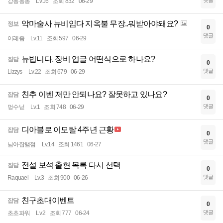
댓글
강동동동
Lv.16
조회 832
06-29
악마술사 뉴비임다 지옥불 무장..뭐받아야돼요?
정보
0
댓글
이레즘
Lv.11
조회 597
06-29
뉴빕니다. 장비 업글 어떤식으로 하나요?
질답
0
댓글
Lizzys
Lv.22
조회 679
06-29
친추 이벤 저만 안되나요? 잘못하고 있나요?
잡담
0
댓글
멍수닏
Lv.1
조회 748
06-29
디아블로 이모탈 4주년 근황
잡담
0
댓글
님아잡탬점
Lv.14
조회 1461
06-27
전설 보석 출현 목록 다시 선택
질답
0
댓글
Raquael
Lv.3
조회 900
06-26
친구초대이벤트
잡담
0
댓글
초초파워
Lv.2
조회 777
06-24