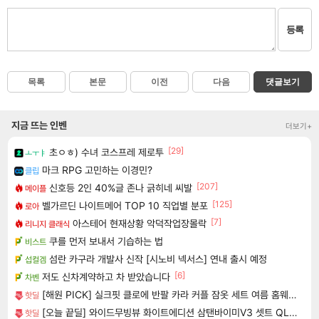
등록
목록
본문
이전
다음
댓글보기
지금 뜨는 인벤
더보기+
[29]
초ㅇㅎ) 수녀 코스프레 제로투
ㅗㅜㅑ
마크 RPG 고민하는 이경민?
클립
[207]
신호등 2인 40%글 존나 긁히네 씨발
메이플
[125]
벨가르딘 나이트메어 TOP 10 직업별 분포
로아
[7]
아스테어 현재상황 악덕작업장몰락
리니지 클래식
쿠를 먼저 보내서 기습하는 법
비스트
섬란 카구라 개발사 신작 [시노비 넥서스] 연내 출시 예정
섭컬겜
[6]
저도 신차계약하고 차 받았습니다
차벤
[해원 PICK] 실크핏 클로에 반팔 카라 커플 잠옷 세트 여름 홈웨어 남녀공용
핫딜
[오늘 끝딜] 와이드무빙뷰 화이트에디션 삼탠바이미V3 셋트 QLED 101cm(40인치) FHD 스마트 이동식 TV 유압식 높이조절 중소바이미 자가설치
핫딜