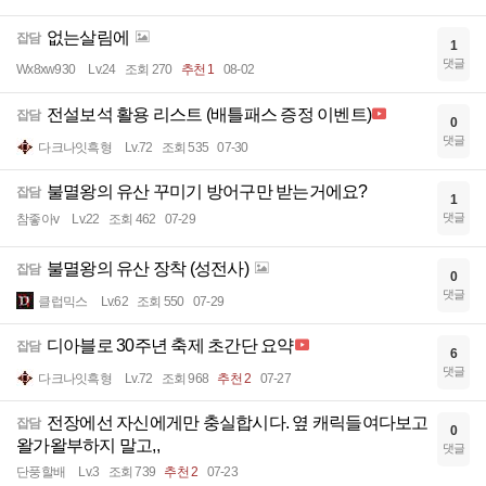
없는살림에
잡담
1
댓글
Wx8xw930
Lv.24
조회 270
추천 1
08-02
전설보석 활용 리스트 (배틀패스 증정 이벤트)
잡담
0
댓글
다크나잇흑형
Lv.72
조회 535
07-30
불멸왕의 유산 꾸미기 방어구만 받는거에요?
잡담
1
댓글
참좋아v
Lv.22
조회 462
07-29
불멸왕의 유산 장착 (성전사)
잡담
0
댓글
클럽믹스
Lv.62
조회 550
07-29
디아블로 30주년 축제 초간단 요약
잡담
6
댓글
다크나잇흑형
Lv.72
조회 968
추천 2
07-27
전장에선 자신에게만 충실합시다. 옆 캐릭들여다보고
잡담
0
왈가왈부하지 말고,,
댓글
단풍할배
Lv.3
조회 739
추천 2
07-23