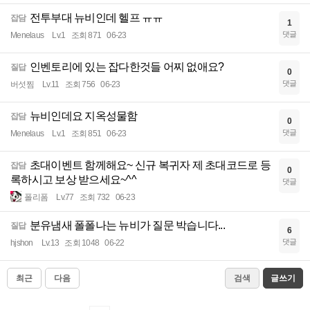
전투부대 뉴비인데 헬프 ㅠㅠ
잡담
1
댓글
Menelaus
Lv.1
조회 871
06-23
인벤토리에 있는 잡다한것들 어찌 없애요?
질답
0
댓글
버섯찜
Lv.11
조회 756
06-23
뉴비인데요 지옥성물함
잡담
0
댓글
Menelaus
Lv.1
조회 851
06-23
초대이벤트 함께해요~ 신규 복귀자 제 초대코드로 등
잡담
0
록하시고 보상 받으세요~^^
댓글
폴리폼
Lv.77
조회 732
06-23
분유냄새 폴폴나는 뉴비가 질문 박습니다...
질답
6
댓글
hjshon
Lv.13
조회 1048
06-22
최근
다음
검색
글쓰기