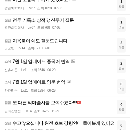
1
댓글
왕관화학회사
Lv.67
조회 1058
07-03
전투 기록소 상점 갱신주기 질문
질답
1
댓글
왕관화학회사
Lv.67
조회 769
07-02
지옥불이 쇄도 질문드립니다
질답
3
댓글
궁굼맨
Lv.14
조회 871
07-01
7월 1일 업데이트 중국어 번역
소식
2
댓글
칸츄리콘
Lv.11
조회 1546
06-29
7월 1일 업데이트 영문 번역
소식
0
댓글
칸츄리콘
Lv.11
조회 1284
06-29
또 다른 악마술사를 보여주겠다!!!!
잡담
0
댓글
님아잡탬점
Lv.14
조회 1625
06-29
수고많으십니다 완전 초보 강령인데 물어볼게 있어요
잡담
0