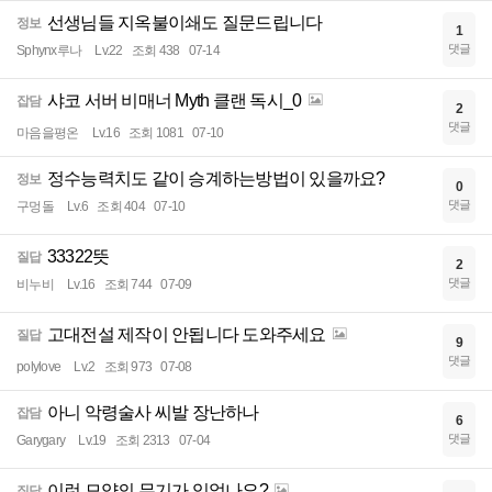
선생님들 지옥불이쇄도 질문드립니다
정보
1
댓글
Sphynx루나
Lv.22
조회 438
07-14
샤코 서버 비매너 Myth 클랜 독시_0
잡담
2
댓글
마음을평온
Lv.16
조회 1081
07-10
정수능력치도 같이 승계하는방법이 있을까요?
정보
0
댓글
구멍돌
Lv.6
조회 404
07-10
33322뜻
질답
2
댓글
비누비
Lv.16
조회 744
07-09
고대전설 제작이 안됩니다 도와주세요
질답
9
댓글
polylove
Lv.2
조회 973
07-08
아니 악령술사 씨발 장난하나
잡담
6
댓글
Garygary
Lv.19
조회 2313
07-04
이런 모양의 무기가 있었나요?
질답