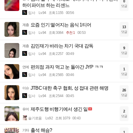
0
하이파이브 하는 리센느
댓글
입사
Lv.94
조회 1155
00:56
요즘 인기 떨어지는 음식 1티어
계층
13
댓글
입사
Lv.94
조회 3064
추천 1
00:53
김민재가 바라는 차기 국대 감독
계층
9
댓글
입사
Lv.94
조회 2257
00:49
편의점 과자 먹고 눈 돌아간 JYP ㅋㅋ
연예
1
댓글
입사
Lv.94
조회 2565
00:46
JTBC 대한 축구 협회, 성 접대 관련 해명
이슈
26
댓글
입사
Lv.94
조회 2544
00:45
제주도행 비행기에서 생긴 일
유머
2
댓글
슬기로움
Lv.92
조회 1079
00:43
출석 해슴?
기타
1