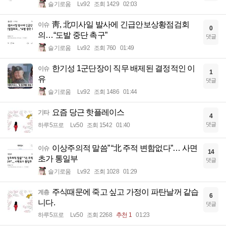
슬기로움
Lv.92
조회 1429
02:03
靑, 北미사일 발사에 긴급안보상황점검회
이슈
0
의…“도발 중단 촉구”
댓글
슬기로움
Lv.92
조회 760
01:49
한기성 1군단장이 직무 배제된 결정적인 이
이슈
1
유
댓글
슬기로움
Lv.92
조회 1486
01:44
요즘 당근 핫플레이스
기타
4
댓글
하루5프로
Lv.50
조회 1542
01:40
이상주의적 말씀” “北 주적 변함없다”… 사면
이슈
14
초가 통일부
댓글
슬기로움
Lv.92
조회 1028
01:29
주식때문에 죽고 싶고 가정이 파탄날꺼 같습
계층
6
니다.
댓글
하루5프로
Lv.50
조회 2268
추천 1
01:23