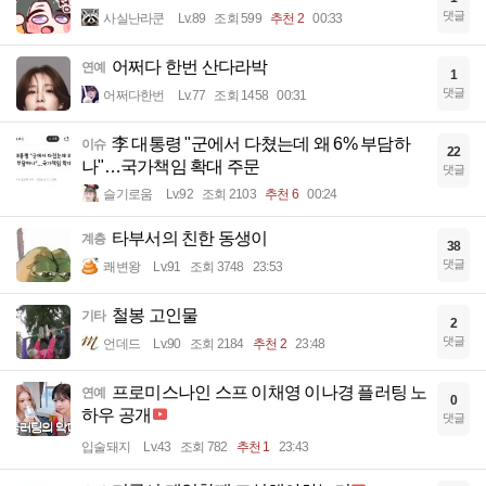
댓글
사실난라쿤
Lv.89
조회 599
추천 2
00:33
어쩌다 한번 산다라박
연예
1
댓글
어쩌다한번
Lv.77
조회 1458
00:31
李 대통령 "군에서 다쳤는데 왜 6% 부담하
이슈
22
나"…국가책임 확대 주문
댓글
슬기로움
Lv.92
조회 2103
추천 6
00:24
타부서의 친한 동생이
계층
38
댓글
쾌변왕
Lv.91
조회 3748
23:53
철봉 고인물
기타
2
댓글
언데드
Lv.90
조회 2184
추천 2
23:48
프로미스나인 스프 이채영 이나경 플러팅 노
연예
0
하우 공개
댓글
입술돼지
Lv.43
조회 782
추천 1
23:43