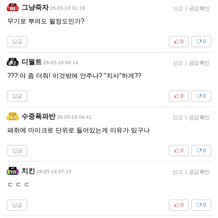
그냥죽자
26-05-18 01:19
신고
|
공감 확인
무기로 뿌려도 될정도인가?
답글
0
0
디월트
26-05-18 06:14
신고
|
공감 확인
???:야 좀 더줘! 이것밖에 안주냐? "치사"하게??
답글
0
0
수중폭파반
26-05-18 06:41
신고
|
공감 확인
패취에 마이크로 단위로 들어있는게 이유가 있구나
답글
0
0
치킨
26-05-18 07:15
신고
|
공감 확인
ㄷ ㄷ ㄷ
답글
0
0