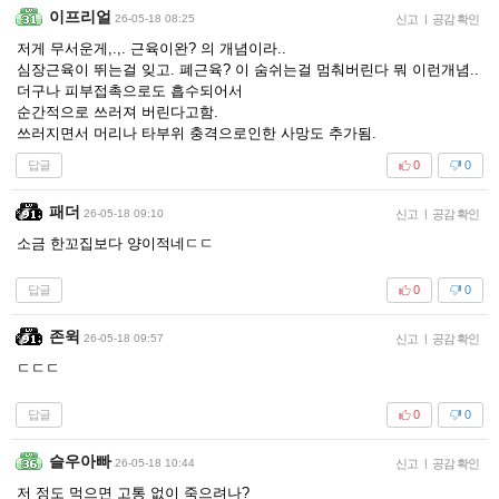
이프리얼
26-05-18 08:25
신고
|
공감 확인
저게 무서운게,.,. 근육이완? 의 개념이라..
심장근육이 뛰는걸 잊고. 폐근육? 이 숨쉬는걸 멈춰버린다 뭐 이런개념..
더구나 피부접촉으로도 흡수되어서
순간적으로 쓰러져 버린다고함.
쓰러지면서 머리나 타부위 충격으로인한 사망도 추가됨.
답글
0
0
패더
26-05-18 09:10
신고
|
공감 확인
소금 한꼬집보다 양이적네ㄷㄷ
답글
0
0
존윅
26-05-18 09:57
신고
|
공감 확인
ㄷㄷㄷ
답글
0
0
슬우아빠
26-05-18 10:44
신고
|
공감 확인
저 정도 먹으면 고통 없이 죽으려나?