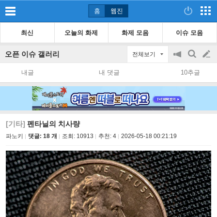
홈
웹진
최신
오늘의 화제
화제 모음
이슈 모음
오픈 이슈 갤러리
전체보기
공
검
글
지
색
내글
내 댓글
10추글
on/off
쓰
기
[기타]
펜타닐의 치사량
파노키
댓글: 18 개
조회:
10913
추천:
4
2026-05-18 00:21:19