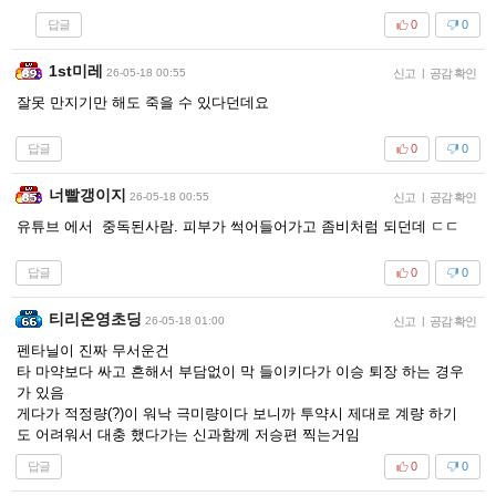
답글
0
0
1st미레
26-05-18 00:55
신고
|
공감 확인
잘못 만지기만 해도 죽을 수 있다던데요
답글
0
0
너빨갱이지
26-05-18 00:55
신고
|
공감 확인
유튜브 에서 중독된사람. 피부가 썩어들어가고 좀비처럼 되던데 ㄷㄷ
답글
0
0
티리온영초딩
26-05-18 01:00
신고
|
공감 확인
펜타닐이 진짜 무서운건
타 마약보다 싸고 흔해서 부담없이 막 들이키다가 이승 퇴장 하는 경우
가 있음
게다가 적정량(?)이 워낙 극미량이다 보니까 투약시 제대로 계량 하기
도 어려워서 대충 했다가는 신과함께 저승편 찍는거임
답글
0
0