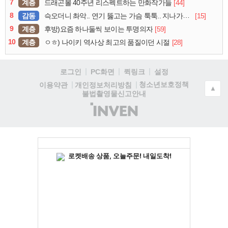
7
계층
[44]
드래곤볼 40주년 리스펙트하는 만화작가들
8
감동
[15]
슥오더니 촤악.. 연기 뚫고는 가슴 툭툭.. 지나가던 아재의 정체
9
계층
[59]
후방)요즘 하나둘씩 보이는 투명의자
10
계층
[28]
ㅇㅎ) 나이키 역사상 최고의 품질이던 시절
로그인
PC화면
퀵링크
설정
청소년보호정책
이용약관
개인정보처리방침
▲
불법촬영물신고안내
(주)
인
벤