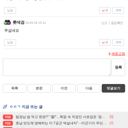
답글
0
0
롯데검
26-05-18 15:12
신고
|
공감 확인
무섭네요
답글
0
0
새로고침
등록
목록
본문
이전
다음
댓글보기
ㅇㅇㄱ 지금 뜨는 글
팀장님 밥 먹고 한판?” “콜!”…폭염 속 직장인 사로잡은 ‘점심 몰캉스’
[5]
이슈
호남 반도체 방해하는 미 7공군 박살내자”···미군기지 무단침입 대학생단체 회원 3명 구속, 1명은 기각
[7]
이슈