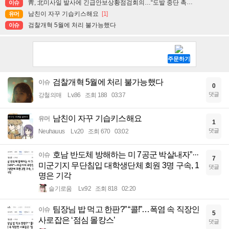
靑, 北미사일 발사에 긴급안보상황점검회의…“도발 중단 촉구”
이슈
남친이 자꾸 기습키스해요
[1]
유머
검찰개혁 5월에 처리 불가능했다
이슈
검찰개혁 5월에 처리 불가능했다
이슈
0
댓글
강철의매
Lv.86
조회 188
03:37
남친이 자꾸 기습키스해요
유머
1
댓글
Neuhauus
Lv.20
조회 670
03:02
호남 반도체 방해하는 미 7공군 박살내자”···
이슈
7
미군기지 무단침입 대학생단체 회원 3명 구속, 1
댓글
명은 기각
슬기로움
Lv.92
조회 818
02:20
팀장님 밥 먹고 한판?” “콜!”…폭염 속 직장인
이슈
5
사로잡은 ‘점심 몰캉스’
댓글