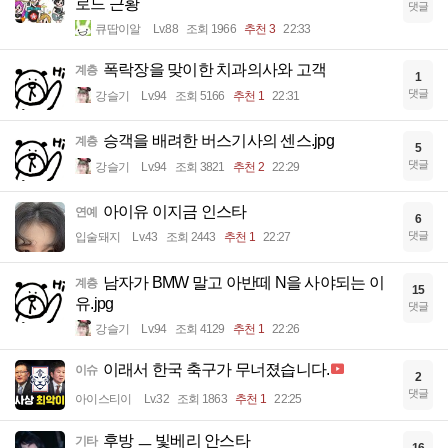
로드 근황
댓글
큐땁이알
Lv.88
조회 1966
추천 3
22:33
폭락장을 맞이한 치과의사와 고객
계층
1
댓글
강슬기
Lv.94
조회 5166
추천 1
22:31
승객을 배려한 버스기사의 센스.jpg
계층
5
댓글
강슬기
Lv.94
조회 3821
추천 2
22:29
아이유 이지금 인스타
연예
6
댓글
입술돼지
Lv.43
조회 2443
추천 1
22:27
남자가 BMW 말고 아반떼 N을 사야되는 이
계층
15
유.jpg
댓글
강슬기
Lv.94
조회 4129
추천 1
22:26
이래서 한국 축구가 무너졌습니다.
이슈
2
댓글
아이스티이
Lv.32
조회 1863
추천 1
22:25
후방 ㅡ 빛베리 안스타
기타
16