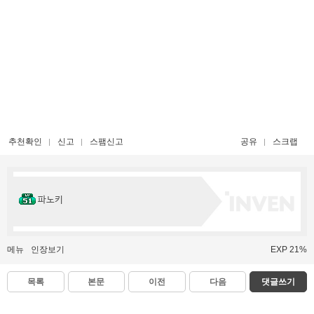
추천확인
신고
스팸신고
공유
스크랩
파노키
메뉴
인장보기
EXP 21%
목록
본문
이전
다음
댓글쓰기