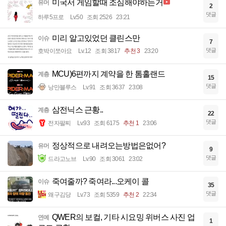
미국서 게임할때 조심해야하는거
유머
2
댓글
하루5프로
Lv.50
조회 2526
23:21
미리 알고있었던 클린스만
이슈
7
댓글
호박이쪼아요
Lv.12
조회 3817
추천 3
23:20
MCU)6편까지 계약을 한 톰홀랜드
계층
15
댓글
낭만블루스
Lv.91
조회 3637
23:08
삼전닉스 근황..
계층
22
댓글
전자팔찌
Lv.93
조회 6175
추천 1
23:06
정상적으로 내려오는방법은없어?
유머
9
댓글
드라고노브
Lv.90
조회 3061
23:02
죽여줄까? 죽여라...오케이 콜
이슈
35
댓글
왜구김당
Lv.73
조회 5359
추천 2
22:34
QWER의 보컬, 기타 시요밍 위버스 사진 업
연예
1