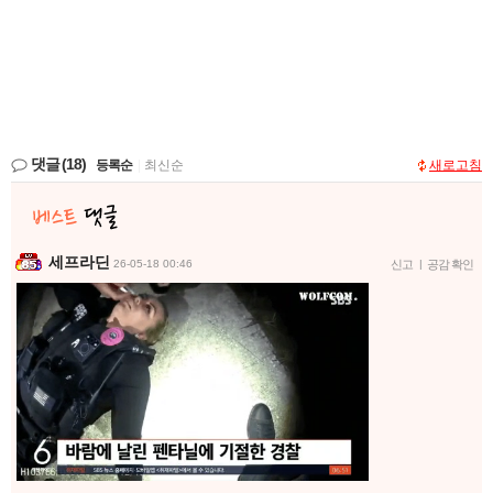
댓글
(18)
등록순
|
최신순
새로고침
세프라딘
26-05-18 00:46
신고
|
공감 확인