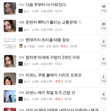
다음 주부터 더 더워진다
이슈
10
댓글
입사
Lv.94
조회 1903
01:16
운전자 99%가 틀리는 교통문제
계층
20
댓글
입사
Lv.94
조회 1856
01:14
현재까지 트리플 태풍 정보
이슈
2
댓글
슬기로움
Lv.92
조회 1633
추천 1
01:06
참치캔 따개에 구멍이 2개인 이유
연예
4
댓글
입사
Lv.94
조회 2487
01:03
리센느 쿠팡 플레이 시리즈 프로모
연예
1
댓글
입사
Lv.94
조회 1207
추천 3
01:00
리센느 메이 핫걸 포즈 근접 샷
연예
0
댓글
입사
Lv.94
조회 1191
추천 1
00:58
섬의 날 무대 아래로 내려가서 아주머니 팬과
연예