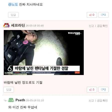
@노도
진짜 치사하네요
답글
0
0
세프라딘
26-05-18 00:46
신고
|
공감 확인
바람에 날린 정도로도 기절
답글
3
0
Pseth
26-05-18 01:10
신고
|
공감 확인
와 이건 진짜 무섭네