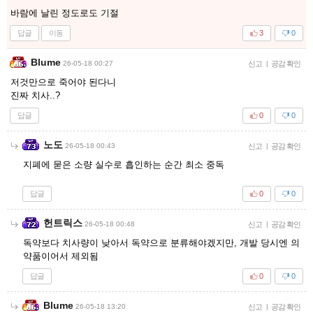
바람에 날린 정도로도 기절
답글
이동
3
0
Blume
26-05-18 00:27
신고
|
공감 확인
저것만으로 죽어야 된다니
진짜 치사..?
답글
0
0
노도
26-05-18 00:43
신고
|
공감 확인
지폐에 묻은 소량 실수로 흡인하는 순간 최소 중독
답글
0
0
헌트릭스
26-05-18 00:48
신고
|
공감 확인
독약보다 치사량이 낮아서 독약으로 분류해야겠지만, 개발 당시엔 의
약품이어서 제외됨
답글
0
0
Blume
26-05-18 13:20
신고
|
공감 확인