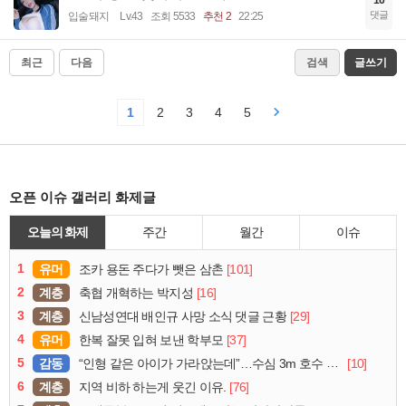
댓글
입술돼지
Lv.43
조회 5533
추천 2
22:25
최근
다음
검색
글쓰기
1
2
3
4
5
오픈 이슈 갤러리 화제글
오늘의 화제
주간
월간
이슈
1
유머
[101]
조카 용돈 주다가 뺏은 삼촌
2
계층
[16]
축협 개혁하는 박지성
3
계층
[29]
신남성연대 배인규 사망 소식 댓글 근황
4
유머
[37]
한복 잘못 입혀 보낸 학부모
5
감동
[10]
“인형 같은 아이가 가라앉는데”…수심 3m 호수 뛰어든 60대 의인
6
계층
[76]
지역 비하 하는게 웃긴 이유.