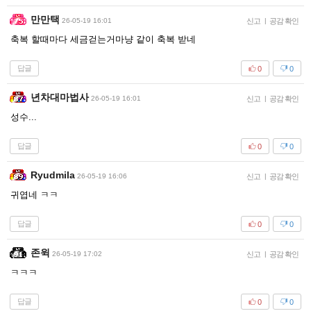
만만택
26-05-19 16:01
신고
|
공감 확인
축복 할때마다 세금걷는거마냥 같이 축복 받네
답글
0
0
년차대마법사
26-05-19 16:01
신고
|
공감 확인
성수...
답글
0
0
Ryudmila
26-05-19 16:06
신고
|
공감 확인
귀엽네 ㅋㅋ
답글
0
0
존윅
26-05-19 17:02
신고
|
공감 확인
ㅋㅋㅋ
답글
0
0