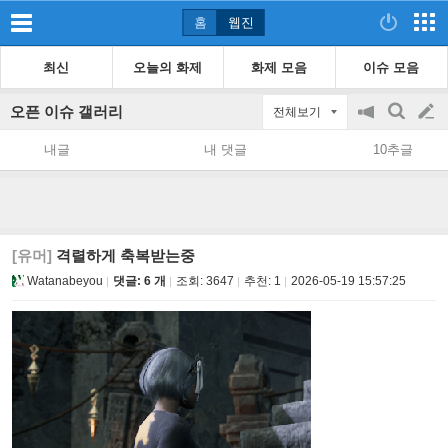
홈
웹진
최신
오늘의 화제
화제 모음
이슈 모음
오픈 이슈 갤러리
전체보기
공
검
글
지
색
내글
내 댓글
10추글
on/off
쓰
기
[유머]
격렬하게 축복받는중
Watanabeyou
댓글: 6 개
조회:
3647
추천:
1
2026-05-19 15:57:25