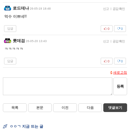
로드데나
26-05-19 18:48
신고
|
공감 확인
억수 이쁘네!!
답글
0
0
롯데검
26-05-20 13:43
신고
|
공감 확인
ㅋㅋㅋㅋㅋ
답글
0
0
새로고침
등록
목록
본문
이전
다음
댓글보기
ㅇㅇㄱ 지금 뜨는 글