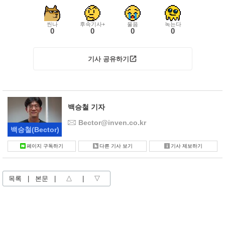
씬나
후속기사+
울음
녹는다
0
0
0
0
기사 공유하기
백승철 기자
Bector@inven.co.kr
백승철
(Bector)
페이지 구독하기
다른 기사 보기
기사 제보하기
목록
|
본문
|
△
|
▽