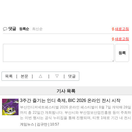
댓글
등록순
|
최신순
새로고침
새로고침
등록
목록
|
본문
|
△
|
▽
|
댓글
기사 목록
3주간 즐기는 인디 축제, BIC 2026 온라인 전시 시작
부산인디커넥트페스티벌 2026 온라인 페스티벌이 8월 7일 개막해 28일
까지 총 22일간 개최됩니다. 부산시와 부산정보산업진흥원 등이 주최하
는 이번 행사는 공식 누리집을 통해 진행되며, 티켓 1매로 기간 내 전시
작을 제한 없이 체험할 수 있습니다. 일반 및 루키 부문 등 다양한 인디게
게임뉴스 |
김규만
|
10:57
임을 선보이며 개발자와의 소통 기능도 제공합니다. 장소 제약 없이 전