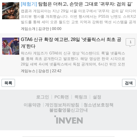
하고자 했으며, 실제 검술 전문가의 모션 캡처를 통해 리얼리티를 극대
[체험기]
탐험은 더하고, 손맛은 그대로 '귀무자: 검의 길'
화했다. 세계관을 새롭게 재구성한 이번 신작은 기존 시리즈와 설정은
캡콤과 게임피아는 지난 29일 서울 마포구에서 '귀무자: 검의 길' 미디어
다르지만, 특유의 통쾌한 손맛과 다크 판타지 분위기를 충실히 담아내어
프리뷰 행사를 개최했습니다. 이번 행사에서는 PS5와 닌텐도 스위치2
시리즈 팬과 신규 이용자 모두에게 새로운 재미를 선사할 예정이다....
빌드를 통해 세미 오픈 월드인 교토 지역과 강화된 액션 시스템을 공개
했습니다. 주인공 미야모토 무사시가 오니를 정화하는 과정을 담았으며,
게임소개 |
김규만
|
00:00
패링과 혼 흡수 등 전략적 전투 요소가 특징입니다. 정식 출시를 앞두고
탄탄한 게임성을 선보여 기대감을 높였습니다....
GTA6 신규 확장 예고편, 28일 '넷플릭스서 최초 공
1
개'한다
락스타 게임즈가 GTA6의 신규 영상 '익스텐디드 룩'을 넷플릭스
를 통해 최초 공개한다고 발표했다. 해당 영상은 한국 시각으로
28일 새벽 4시에 넷플릭스에서 독점 공개되며, 6시간 뒤인 오전
10시부터 공식 유튜브와 홈페이지에서도 확인할 수 있다. 기존보
게임뉴스 |
강승진
|
22:42
다 게임플레이 비중이 클 것으로 기대되는 가운데, 넷플릭스와의
이례적인 협업이 향후 게임 마케팅 방식에 어떤 변화를 가져올지
목록
검색
전 세계 팬들의 이목이 쏠리고 있다....
로그인
PC화면
퀵링크
설정
청소년보호정책
이용약관
개인정보처리방침
불법촬영물신고안내
(주)
인
벤