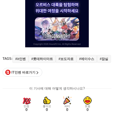
TAGS:
#it인벤
#롯데하이마트
#보도자료
#에이수스
#잠실
IT인벤 바로가기
이 기사에 대해 어떻게 생각하시나요?
만점
좋아요
파티
웃음
0
0
0
0