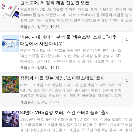
세계 누구나 참여 가능한 이번 행사는 역대 최대 규모로 열려 인디게임
원스토어, AI 창작 게임 전문관 오픈
생태계 확장에 기여할 전망입니다....
원스토어가 7일 AI 기술로 제작된 게임을 모아 선보이는 전문관 ‘AI
Games’를 정식 오픈했다. 라그나로크 브레이커 등 20종의 게임을 별도
설치 없이 즉시 실행할 수 있으며, 향후 라인업을 확대할 계획이다. 오는
11일부터는 게임 실행 시 할인 쿠폰을 지급하는 오픈 기념 이벤트도 진
게임뉴스 |
김규만
|
10:36
행된다. 이번 서비스는 누구나 AI를 활용해 게임을 제작하고 유통할 수
있는 환경을 조성해 창작자와 이용자 모두에게 새로운 경험을 제공할 것
넥슨, 사내 데이터 분석 툴 '넥슨스탯' 소개... "사후
1
으로 기대된다....
대응에서 사전 대비로"
넥슨은 지난 6일 넥슨 태그를 통해 게임 운영 데이터 분석 서비스
'넥슨스탯'을 공개했습니다. 이는 게임 내 이상 징후 발생 시 KPI
대시보드, 공지사항, 커뮤니티 반응 등 흩어진 정보를 하나의 타
임라인에 연결해 원인을 빠르게 파악하도록 돕는 관제 허브입니
게임뉴스 |
양영석
|
10:17
다. 현재 25개 이상의 프로젝트에 도입된 이 서비스는 사후 대응
중심의 운영 방식을 사전 대비 체계로 전환하며 데이터 기반의 효
정령과 마을 짓는 게임, '스피릿스테드' 출시
1
율적인 의사결정을 지원하고 있습니다....
터보 도그 게임즈가 개발한 코지 도시 건설 게임 '스피릿스테드'가
8월 7일 오전 2시 PC 스팀에 정식 출시됐다. 마법의 정령과 함께
평화로운 마을을 건설하는 이 게임은 한국어를 지원하며, 정가
10,700원에서 10% 할인된 9,630원에 판매된다. 플레이어는 어
게임뉴스 |
김규만
|
09:57
드벤처 모드와 크리에이티브 모드를 통해 자유롭게 마을을 꾸미
고 정령을 활용해 공동체를 성장시킬 수 있다. 따뜻한 손그림 그
80년대 VHS감성 호러, '스킨 스테이플러' 출시
래픽이 특징이며, 부담 없이 즐길 수 있는 힐링 게임으로 기대를
1980년대 VHS 슬래셔 영화와 초기 3D 호러 게임 감성을 결합한 더 스
모으고 있다....
킨 스테이플러가 스팀에 정식 출시됐다. 테인티드 팩트가 개발하고 어셈
블 엔터테인먼트가 배급한 이 게임은 2026년 8월 6일 출시되어 현재