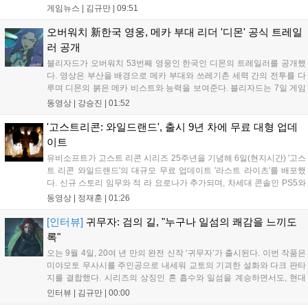
15,000원에 판매 중이다. 캐리언 시티를 배경으로 연쇄살인 사건을 추적
게임뉴스 |
김규만
|
09:51
하는 두 형사의 이야기를 다루며, 거친 복고풍 그래픽과 블랙 코미디를
통해 밀도 높은 공포를 선사한다....
오버워치 新한국 영웅, 메카 부대 리더 '디몬' 공식 트레일
러 공개
블리자드가 오버워치 53번째 영웅인 한국인 디몬의 트레일러를 공개했
다. 영상은 부산을 배경으로 메카 부대와 쓰레기촌 세력 간의 전투를 다
루며 디몬의 붉은 메카 비스트와 능력을 보여준다. 블리자드는 7일 게임
플레이 영상 공개를 시작으로 10일 시즌4 트레일러를 선보이며, 11일 시
동영상 |
강승진
|
01:52
작되는 시즌4를 통해 디몬을 정식 출시할 예정이다. 향후 메카 부대와 탈
론의 대립이 본격화될 전망이다....
'고스트리콘: 와일드랜드', 출시 9년 차에 무료 대형 업데
이트
유비소프트가 고스트 리콘 시리즈 25주년을 기념해 6일(현지시간) '고스
트 리콘 와일드랜드'의 대규모 무료 업데이트 '라스트 라이츠'를 배포했
다. 신규 스토리 임무와 적 라 요로나가 추가되며, 차세대 콘솔인 PS5와
Xbox Series X|S에서 4K 60FPS를 지원한다. 또한 편의성 개선과 함께
동영상 |
정재훈
|
01:26
과거 콘텐츠가 복원되어 기존 및 신규 이용자 모두에게 새로운 즐길 거
리를 제공한다....
[인터뷰]
귀무자: 검의 길, "누구나 일섬의 쾌감을 느끼도
록"
오는 9월 4일, 20여 년 만의 완전 신작 ‘귀무자’가 출시된다. 이번 작품은
미야모토 무사시를 주인공으로 내세워 교토의 기괴한 설화와 다크 판타
지를 결합했다. 시리즈의 상징인 혼 흡수와 일섬을 계승하면서도, 현대
적인 검극 액션과 '무너뜨리기 일섬'을 더해 전투의 깊이를 더했다. 개발
인터뷰 |
김규만
|
00:00
진은 정해진 공략법 대신 플레이어의 선택에 따른 사무라이 액션을 구현