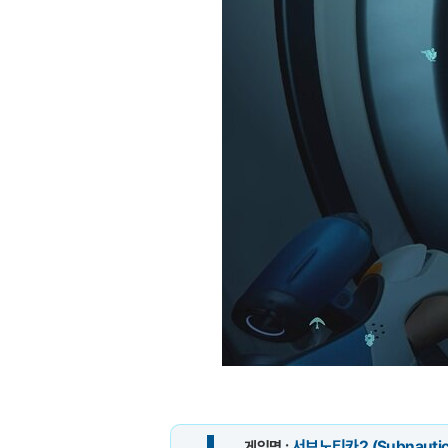
서브노티카2 (Subnautic
게임명 :