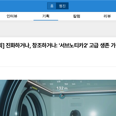
홈
웹진
인터뷰
기획
칼럼
리뷰
획]
진화하거나, 창조하거나: '서브노티카2' 고급 생존 