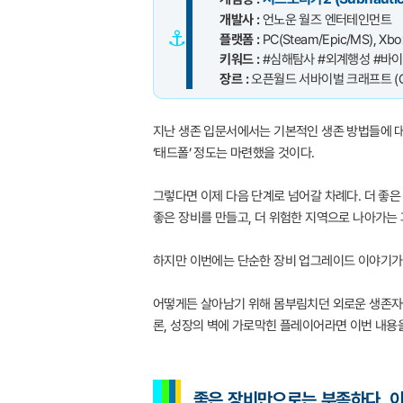
개발사 :
언노운 월즈 엔터테인먼트
⚓
플랫폼 :
PC(Steam/Epic/MS), Xbox
키워드 :
#심해탐사 #외계행성 #바이
장르 :
오픈월드 서바이벌 크래프트 (
지난 생존 입문서에서는 기본적인 생존 방법들에 대
‘태드폴’ 정도는 마련했을 것이다.
그렇다면 이제 다음 단계로 넘어갈 차례다. 더 좋은
좋은 장비를 만들고, 더 위험한 지역으로 나아가는
하지만 이번에는 단순한 장비 업그레이드 이야기가 아니
어떻게든 살아남기 위해 몸부림치던 외로운 생존자에
론, 성장의 벽에 가로막힌 플레이어라면 이번 내용
좋은 장비만으로는 부족하다, 이