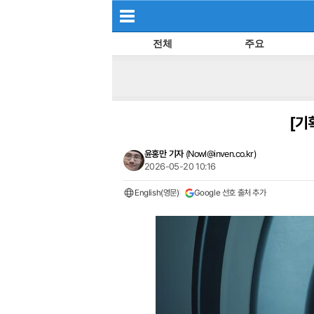
전체
주요
[기
윤홍만 기자
(
Nowl@inven.co.kr
)
2026-05-20 10:16
English(영문)
Google 선호 출처 추가