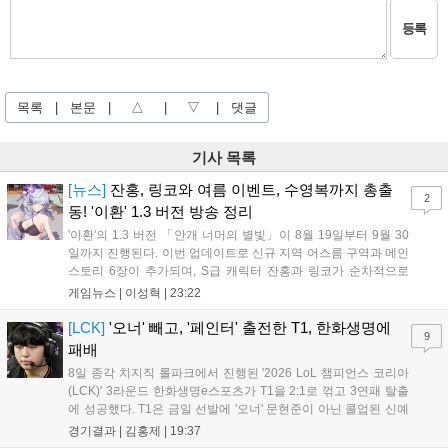
등록
목록
|
본문
|
△
|
▽
|
댓글
기사 목록
[뉴스]
잔홍, 링코와 여름 이벤트, 수영복까지 총출
2
동! '이환' 1.3 버전 방송 정리
'이환'의 1.3 버전 「안개 너머의 별빛」이 8월 19일부터 9월 30
일까지 진행된다. 이번 업데이트로 신규 지역 어스름 구역과 메인
스토리 6장이 추가되며, S급 캐릭터 잔홍과 링코가 순차적으로
등장한다. 여름 시즌을 맞아 비치발리볼, 수상 오토바이 등 다채
게임뉴스 |
이성혁
|
23:22
로운 이벤트가 열리고, 캐릭터 렌더링 개선 및 랜덤 코스튬 등 편
의성도 강화된다. 8월 11일까지 사용 가능한 교환 코드 3종이 제
[LCK]
'오너' 빼고, '페인터' 출전한 T1, 한화생명에
9
공되며, 상세 일정은 공식 채널을 통해 확인할 수 있다....
패배
8일 종각 치지직 롤파크에서 진행된 '2026 LoL 챔피언스 코리아
(LCK)' 3라운드 한화생명e스포츠가 T1을 2:1로 꺾고 3연패 탈출
에 성공했다. T1은 금일 선발에 '오너' 문현준이 아닌 콜업된 신예
'페인터' 김은후를 투입했지만, 결국 1:2로 패배하고 말았다. T1은
경기결과 |
김홍제
|
19:37
'케리아'의 카밀이 좋은 플레이를 통해 한화생명 바텀 듀오의 점멸