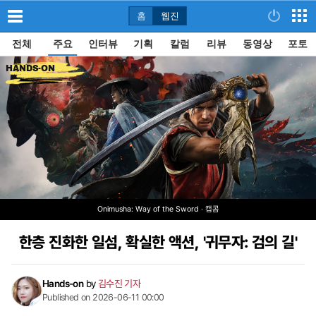
홈
웹진
전체
주요
인터뷰
기획
칼럼
리뷰
동영상
포토
HANDS-ON
Onimusha: Way of the Sword · 캡콤
한층 진화한 일섬, 확실한 액션, '귀무자: 검의 길'
Hands-on
by
김수진 기자
Published on 2026-06-11 00:00