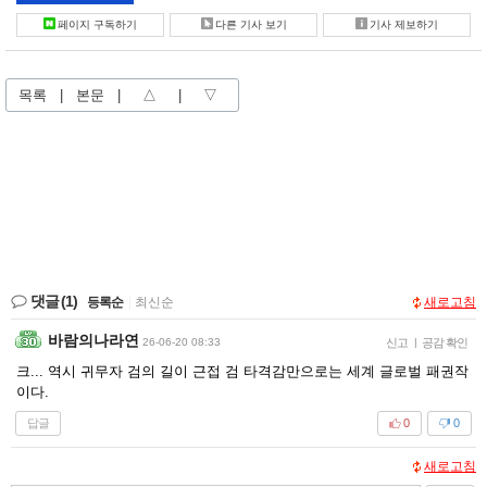
페이지 구독하기
다른 기사 보기
기사 제보하기
목록
|
본문
|
△
|
▽
댓글
(1)
등록순
|
최신순
새로고침
바람의나라연
26-06-20 08:33
신고
|
공감 확인
크... 역시 귀무자 검의 길이 근접 검 타격감만으로는 세계 글로벌 패권작
이다.
답글
0
0
새로고침