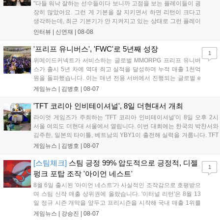
"다들 워낙 잘하는 선수들이다 보니까 고점을 보는 플레이들이 굉
장히 많았어요. 그런 게 기본을 잘 지키면서 하면 리턴이 크다고
생각하는데, 최근 기본기가 안 지켜지고 있는 상태로 그런 플레이
를 추구하다 보니까 팀적으로 안 좋은 사고가 계속 많이 났던 것
인터뷰 |
신연재
|
08-08
같습니다." T1은 6일 서울 종로구 치지직 롤파크에서 열린 '2026
LoL 챔피언스 코리아(LCK)'...
'프리프 유니버스', 'FWC'로 5년째 성장
1
위메이드커넥트가 서비스하는 글로벌 MMORPG 프리프 유니버
스가 출시 5년 차에 역대 최고 실적을 달성하며 누적 매출 1천억
원을 돌파했습니다. 이는 매년 전용 서버에서 진행되는 글로벌 e
스포츠 대회 FWC의 영향이 큽니다. FWC는 이용자가 동일한 조
게임뉴스 |
김병호
|
08-07
건에서 시즌을 함께 즐기는 구조로, 올해 4월 시작된 FWC 2026
은 전년 대비 매출과 이용자 지표가 대폭 상승하는 성과를 냈습니
'TFT 코리아 인비테이셔널', 8일 더현대서 개최
다. 오는 10월 필리핀 마닐라에서 총상금 11만 달러 규모의 제4회
라이엇 게임즈가 주최하는 'TFT 코리아 인비테이셔널'이 8일 오후 2시
FWC 그랜드 파이널이 개최될 예정이며, 위메이드커넥트는 이를
서울 여의도 더현대 서울에서 열립니다. 이번 대회에는 한국의 박찬서와
통해 커뮤니티 중심의 장기 성장 모델을 지속할 방침입니다....
김주한, 일본의 타이틀, 베트남의 YBY1이 출전해 실력을 겨룹니다. TFT
는 소속팀 없이 개인 자격으로 참가하는 독특한 대회 구조를 가지며, 누
게임뉴스 |
김병호
|
08-07
구나 참여 가능한 '소파에서 왕관까지'라는 철학을 실천하고 있습니다.
17일까지 이어지는 이번 행사는 신규 세트 체험과 공연 등 다양한 즐길
[스팀체크]
스팀 긍정 99% 압도적으로 긍정적, 디젤
1
거리를 제공하며, 이후 현대백화점 판교점에서도 행사가 이어질 예정입
펑크 포탑 조작 '아이언 네스트'
니다. 연말에는 라스베이거스 오픈이 개최됩니다....
8월 6일 출시된 '아이언 네스트'가 사실적인 조작감으로 호평받으
며 스팀 신작 매출 상위권에 올랐습니다. '이터널 리턴'은 8월 13
일 정규 시즌 개막을 앞두고 프리시즌을 시작해 국내 매출 1위를
기록했습니다. 25주년을 맞은 '고스트 리콘' 시리즈는 8월 6일 쇼
게임뉴스 |
강승진
|
08-07