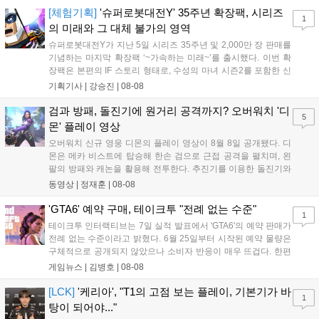
을 빼냈다....
[체험기획]
'슈퍼로봇대전Y' 35주년 확장팩, 시리즈
1
의 미래와 그 대체 불가의 영역
슈퍼로봇대전Y가 지난 5일 시리즈 35주년 및 2,000만 장 판매를
기념하는 마지막 확장팩 ‘~가속하는 미래~’를 출시했다. 이번 확
장팩은 본편의 IF 스토리 형태로, 수성의 마녀 시즌2를 포함한 신
규 참전작과 크로스오버 합체기를 선보이며 작품을 완결 짓는다.
기획기사 |
강승진
|
08-08
기존 연출의 한계와 로봇 게임 시장의 어려움 속에서도 팬들이 원
하는 몰입감 있는 서사와 조합을 구현하며 시리즈의 미래를 향한
검과 방패, 돌진기에 원거리 공격까지? 오버워치 '디
5
새로운 가능성을 제시했다....
몬' 플레이 영상
오버워치 신규 영웅 디몬의 플레이 영상이 8월 8일 공개됐다. 디
몬은 메카 비스트에 탑승해 한손 검으로 근접 공격을 펼치며, 왼
팔의 방패와 캐논을 활용해 전투한다. 추진기를 이용한 돌진기와
참격 형태의 궁극기를 보유했고, 메카 파괴 시 맨몸으로 기관총을
동영상 |
정재훈
|
08-08
사용하는 특징이 있다. 디몬은 오는 8월 12일 시작되는 시즌4 부
산의 영웅들 업데이트를 통해 정식 출시될 예정이다....
'GTA6' 예약 구매, 테이크투 "전례 없는 수준"
1
테이크투 인터랙티브는 7일 실적 발표에서 'GTA6'의 예약 판매가
전례 없는 수준이라고 밝혔다. 6월 25일부터 시작된 예약 물량은
구체적으로 공개되지 않았으나 소비자 반응이 매우 뜨겁다. 한편
11월 19일 PS5와 Xbox 시리즈 X|S로 정식 출시될 예정이며, 록
게임뉴스 |
김병호
|
08-08
스타 게임즈는 한국 시각 28일 오전 4시 넷플릭스를 통해 장편 영
상 'Grand Theft Auto VI: An Extended Look'을 최초 공개할 계획
[LCK]
'케리아', "T1의 고점 보는 플레이, 기본기가 바
1
이다....
탕이 되어야..."