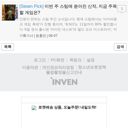
케이스와 함께 대규모 할인을 진행하며 순위가 급상승했고, 신작
'마블 투혼: 파이팅 소울즈'와 레트로 수리 시뮬레이션 '리스토
[Steam Pick]
이번 주 스팀에 쏟아진 신작, 지금 주목
1
리'도 스팀에 정식 출시되었습니다....
할 게임은?
인벤이 전하는 스팀 주간 소식입니다. 현재 스팀에서는 '사이버펑
크 게임 축제'가 진행 중이며, '위쳐3'는 11일까지 80% 할인합니
다. 6일 정식 출시된 '아이언 네스트'와 '필드 오브 미스트리아', '커
세어 코브'가 호평받고 있습니다. 한편, 7일 출시된 '마블 투혼'은
기획기사 |
윤홍만
|
08-07
태그 시스템에 대한 호불호가 갈리며 복합적 평가를 기록 중입니
다. 유비소프트의 '고스트리콘: 와일드랜드'는 7년 만의 대규모 업
목록
검색
데이트 '라스트 라이츠'와 함께 95% 할인 중입니다....
로그인
PC화면
퀵링크
설정
청소년보호정책
이용약관
개인정보처리방침
불법촬영물신고안내
(주)
인
벤