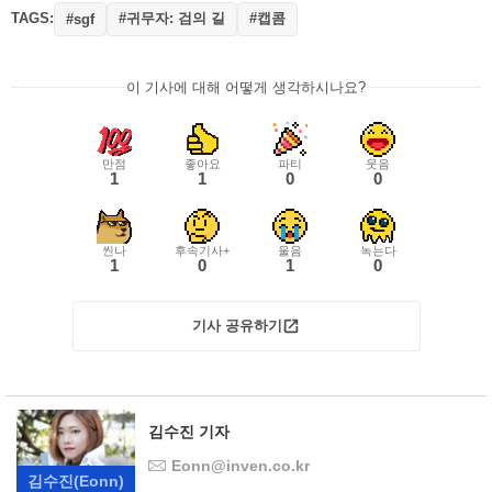
TAGS:
#귀무자: 검의 길
#캡콤
#sgf
이 기사에 대해 어떻게 생각하시나요?
만점
좋아요
파티
웃음
1
1
0
0
씬나
후속기사+
울음
녹는다
1
0
1
0
기사 공유하기
김수진 기자
Eonn@inven.co.kr
김수진
(Eonn)