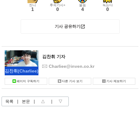
씬나
후속기사+
울음
녹는다
1
0
4
0
기사 공유하기
김찬휘 기자
Charliee@inven.co.kr
김찬휘
(Charliee)
페이지 구독하기
다른 기사 보기
기사 제보하기
목록
|
본문
|
△
|
▽