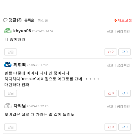
댓글
(3)
등록순
|
최신순
새로고침
khyun08
26-05-20 14:52
신고
|
공감 확인
니 많이해라
답글
2
0
휘휘휙
26-05-20 17:35
신고
|
공감 확인
린클 떄문에 이미지 다시 안 좋아지니
하다하다 'remake' 네이밍으로 어그로를 끄네 ㅋㅋㅋㅋ
대단하다 진짜
답글
0
0
차리님
26-05-23 22:25
신고
|
공감 확인
모비일은 절로 다 가라는 말 같이 들리노
답글
0
0