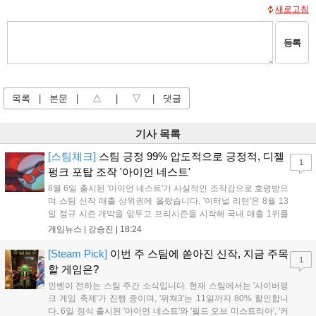
새로고침
등록
목록
|
본문
|
△
|
▽
|
댓글
기사 목록
[스팀체크]
스팀 긍정 99% 압도적으로 긍정적, 디젤
1
펑크 포탑 조작 '아이언 네스트'
8월 6일 출시된 '아이언 네스트'가 사실적인 조작감으로 호평받으
며 스팀 신작 매출 상위권에 올랐습니다. '이터널 리턴'은 8월 13
일 정규 시즌 개막을 앞두고 프리시즌을 시작해 국내 매출 1위를
기록했습니다. 25주년을 맞은 '고스트 리콘' 시리즈는 8월 6일 쇼
게임뉴스 |
강승진
|
18:24
케이스와 함께 대규모 할인을 진행하며 순위가 급상승했고, 신작
'마블 투혼: 파이팅 소울즈'와 레트로 수리 시뮬레이션 '리스토
[Steam Pick]
이번 주 스팀에 쏟아진 신작, 지금 주목
1
리'도 스팀에 정식 출시되었습니다....
할 게임은?
인벤이 전하는 스팀 주간 소식입니다. 현재 스팀에서는 '사이버펑
크 게임 축제'가 진행 중이며, '위쳐3'는 11일까지 80% 할인합니
다. 6일 정식 출시된 '아이언 네스트'와 '필드 오브 미스트리아', '커