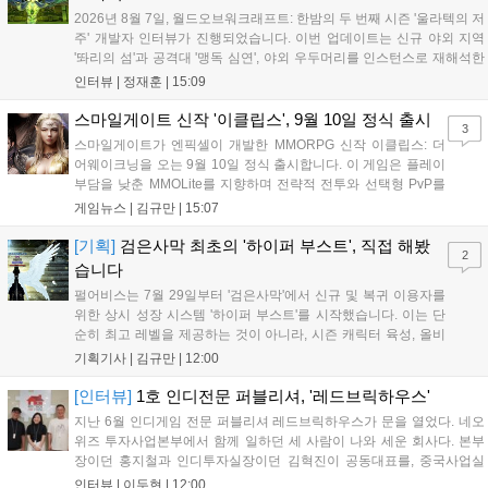
2026년 8월 7일, 월드오브워크래프트: 한밤의 두 번째 시즌 '울라텍의 저
주' 개발자 인터뷰가 진행되었습니다. 이번 업데이트는 신규 야외 지역
'똬리의 섬'과 공격대 '맹독 심연', 야외 우두머리를 인스턴스로 재해석한
'소굴'을 포함합니다. 개발진은 하우징 시스템 개선 및 신화+ 던전 로테이
인터뷰 |
정재훈
|
15:09
션, 공격대 보상 강화 등을 예고하며, 한국 팬들의 열정적인 성원에 감사
를 표했습니다....
스마일게이트 신작 '이클립스', 9월 10일 정식 출시
3
스마일게이트가 엔픽셀이 개발한 MMORPG 신작 이클립스: 더
어웨이크닝을 오는 9월 10일 정식 출시합니다. 이 게임은 플레이
부담을 낮춘 MMOLite를 지향하며 전략적 전투와 선택형 PvP를
특징으로 합니다. 현재 공식 홈페이지와 앱 마켓에서 사전등록을
게임뉴스 |
김규만
|
15:07
진행 중이며 참여자에게는 초월 소환권 등 다양한 보상을 제공합
니다. 또한 카카오톡 채널 추가 시 주차별 스페셜 쿠폰과 한정 스
[기획]
검은사막 최초의 '하이퍼 부스트', 직접 해봤
2
킨, 경품 이벤트 등 풍성한 혜택을 마련해 이용자들의 기대를 모
습니다
으고 있습니다....
펄어비스는 7월 29일부터 '검은사막'에서 신규 및 복귀 이용자를
위한 상시 성장 시스템 '하이퍼 부스트'를 시작했습니다. 이는 단
순히 최고 레벨을 제공하는 것이 아니라, 시즌 캐릭터 육성, 올비
아 아카데미 수료, 아침의 나라 설화 진행 등 4단계 과정을 통해
기획기사 |
김규만
|
12:00
게임에 적응하며 공방합 750을 목표로 성장하는 구조입니다. 이
용자는 과제를 완수하며 동(V) 투발라 장비와 검은별 무기, 카라
[인터뷰]
1호 인디전문 퍼블리셔, '레드브릭하우스'
자드 장신구 등을 획득해 주요 콘텐츠에 진입할 수 있습니다....
지난 6월 인디게임 전문 퍼블리셔 레드브릭하우스가 문을 열었다. 네오
위즈 투자사업본부에서 함께 일하던 세 사람이 나와 세운 회사다. 본부
장이던 홍지철과 인디투자실장이던 김혁진이 공동대표를, 중국사업실
장이던 이민정이 이사를 맡았다. 출범 한 달여 만에 위메이드맥스의 전
인터뷰 |
이두현
|
12:00