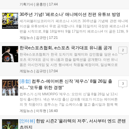
세어 코브'가 호평받고 있습니다. 한편, 7일 출시된 '마블 투혼'은
기획기사 |
윤홍만
|
17:44
태그 시스템에 대한 호불호가 갈리며 복합적 평가를 기록 중입니
다. 유비소프트의 '고스트리콘: 와일드랜드'는 7년 만의 대규모 업
30주년 기념! '페르소나' 애니메이션 전편 유튜브 방영
데이트 '라스트 라이츠'와 함께 95% 할인 중입니다....
세가퍼블리싱코리아가 페르소나 시리즈 30주년을 기념해 관련 애니메
이션을 유튜브에서 무료 공개합니다. 8월 31일까지 극장판 페르소나3 4
편을 시작으로, 8월 18일부터 9월 17일까지 페르소나4 더 골든 12화, 9
월 15일부터 10월 14일까지 페르소나5 시리즈가 순차 공개됩니다. 또한
게임뉴스 |
김규만
|
17:21
8월 16일까지 SNS를 통해 축하 메시지를 모집하며, 선정된 내용은 기념
영상 및 대형 전광판에 소개될 예정입니다....
한국e스포츠협회, e스포츠 국가대표 유니폼 공개
2
한국e스포츠협회가 한국 도자기의 절제미와 강인함을 담은 e스
포츠 국가대표 공식 유니폼과 캡슐 컬렉션을 공개했다. 이번 유니
폼은 아시안게임 및 사전 행사에서 착용될 예정이며, 일상복으로
구성된 컬렉션은 오는 8월 28일부터 골스튜디오 공식 홈페이지
게임뉴스 |
김규만
|
17:04
와 무신사, 오프라인 매장에서 판매된다. 다만 아시안게임 결선에
서는 대회 규정에 따라 별도의 유니폼을 착용할 계획이다....
[종합]
컴투스-에이버튼 신작 '제우스' 8월 26일 출
3
시…"모두를 위한 경쟁"
컴투스가 신작 MMORPG '제우스: 오만의 신'을 8월 26일 낮 12시
정식 출시한다. 넥슨 부사장 출신 김대훤 대표가 이끄는 에이버튼
의 첫 작품이다. 컴투스는 7일 쇼케이스를 열고 출시일과 함께 핵
심 콘텐츠, 유료화 정책, 운영 방향을 공개했다. 캐릭터명 선점은
게임뉴스 |
이두현
|
16:40
8월 13일 오후 8시 시작한다. '제우스: 오만의 신'은 최고신 제우스
의 오만으로 균열이...
[인터뷰]
한밤 시즌2 '울라텍의 저주', 서사부터 엔드 콘텐
츠까지