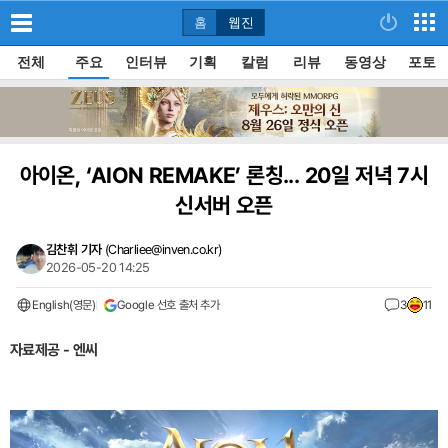
홈
웹진
전체
주요
인터뷰
기획
칼럼
리뷰
동영상
포토
아이온, ‘AION REMAKE’ 론칭... 20일 저녁 7시
신서버 오픈
김찬휘 기자
(
Charliee@inven.co.kr
)
2026-05-20 14:25
English(영문)
Google 선호 출처 추가
3
11
자료제공 - 엔씨