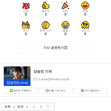
만점
좋아요
파티
웃음
0
3
0
5
씬나
후속기사+
울음
녹는다
0
0
0
0
기사 공유하기
강승진 기자
Looa@inven.co.kr
강승진
(Looa)
페이지 구독하기
다른 기사 보기
기사 제보하기
목록
|
본문
|
△
|
▽