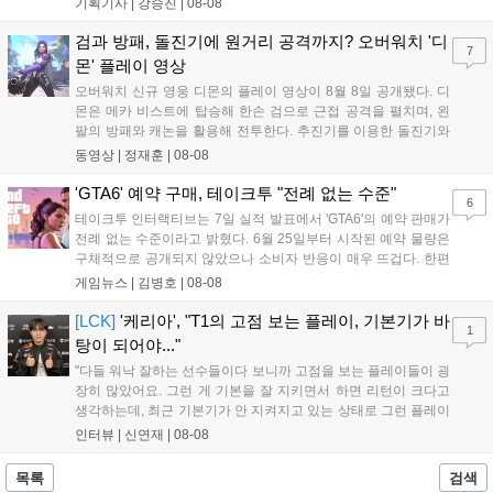
기획기사 |
강승진
|
08-08
기존 연출의 한계와 로봇 게임 시장의 어려움 속에서도 팬들이 원
하는 몰입감 있는 서사와 조합을 구현하며 시리즈의 미래를 향한
검과 방패, 돌진기에 원거리 공격까지? 오버워치 '디
7
새로운 가능성을 제시했다....
몬' 플레이 영상
오버워치 신규 영웅 디몬의 플레이 영상이 8월 8일 공개됐다. 디
몬은 메카 비스트에 탑승해 한손 검으로 근접 공격을 펼치며, 왼
팔의 방패와 캐논을 활용해 전투한다. 추진기를 이용한 돌진기와
참격 형태의 궁극기를 보유했고, 메카 파괴 시 맨몸으로 기관총을
동영상 |
정재훈
|
08-08
사용하는 특징이 있다. 디몬은 오는 8월 12일 시작되는 시즌4 부
산의 영웅들 업데이트를 통해 정식 출시될 예정이다....
'GTA6' 예약 구매, 테이크투 "전례 없는 수준"
6
테이크투 인터랙티브는 7일 실적 발표에서 'GTA6'의 예약 판매가
전례 없는 수준이라고 밝혔다. 6월 25일부터 시작된 예약 물량은
구체적으로 공개되지 않았으나 소비자 반응이 매우 뜨겁다. 한편
11월 19일 PS5와 Xbox 시리즈 X|S로 정식 출시될 예정이며, 록
게임뉴스 |
김병호
|
08-08
스타 게임즈는 한국 시각 28일 오전 4시 넷플릭스를 통해 장편 영
상 'Grand Theft Auto VI: An Extended Look'을 최초 공개할 계획
[LCK]
'케리아', "T1의 고점 보는 플레이, 기본기가 바
1
이다....
탕이 되어야..."
"다들 워낙 잘하는 선수들이다 보니까 고점을 보는 플레이들이 굉
장히 많았어요. 그런 게 기본을 잘 지키면서 하면 리턴이 크다고
생각하는데, 최근 기본기가 안 지켜지고 있는 상태로 그런 플레이
를 추구하다 보니까 팀적으로 안 좋은 사고가 계속 많이 났던 것
인터뷰 |
신연재
|
08-08
같습니다." T1은 6일 서울 종로구 치지직 롤파크에서 열린 '2026
LoL 챔피언스 코리아(LCK)'...
목록
검색