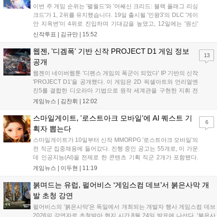
이번 주 게임 순위는 '팰월드'와 '어쌔신 크리드: 블랙 플래그 리싱
크드'가 1, 2위를 유지했습니다. 19일 출시될 '인왕3'의 DLC '게이
안 지옥변'이 4위로 진입하며 기대감을 높였고, 12일에는 '원신'
7.0 업데이트 '신이 사랑하지 않은 설국'이 적용되어 스네즈나야
신작투표 |
김규만
|
15:52
여정이 시작됩니다. 13일에는 '프리스타일 리부트'가 출시되며,
14일부터 16일까지는 부산 벡스코에서 'BIC 페스티벌 2026' 오프
웹젠, '디겜폭' 기반 신작 PROJECT D1 게임 정보
13
라인 행사가 개최될 예정입니다....
공개
웹젠이 네이버웹툰 '디펜스 게임의 폭군이 되었다' IP 기반의 신작
'PROJECT D1'을 공개했다. 이 게임은 2D 픽셀아트와 언리얼엔
진5를 결합한 디오라마 기법으로 원작 세계관을 구현한 지휘 전
략 RPG다. 탐사와 방어전, 영지 경영 등 핵심 콘텐츠를 담았으며
게임뉴스 |
김찬휘
|
12:02
2026년 하반기부터 구체적인 정보 공개와 함께 본격적인 서비스
준비를 시작할 예정이다. 원작의 요새도시 크로스로드 등 주요 연
스마일게이트, '로스트아크 모바일'에 AI 퀘스트 기
6
출도 함께 선보여 기대감을 높였다....
획자 뽑는다
스마일게이트가 10일부터 신작 MMORPG '로스트아크 모바일'의
전 직군 집중채용에 들어갔다. 진행 중인 공고는 55개로, 이 가운
데 인공지능(AI)을 전제로 한 콘텐츠 기획 직군 2개가 포함됐다.
스마일게이트 채용 사이트에 따르면 이번 채용은 게임기획·게임
게임뉴스 |
이두현
|
11:19
개발·그래픽·QA·운영서비스·사업·인프라 등 개발과 서비스 전 영
역을 아우른다. 공고상 마감일은 이...
붉며드는 유럽, 펄어비스 ‘게임스컴 데브’서 붉은사막 개
발 초청 강연
펄어비스의 '붉은사막'은 독일에서 개최되는 개발자 행사 게임스컴 데브
2026의 강연자로 초청받아 현지 시간 8월 24일 발표에 나선다. '붉은사