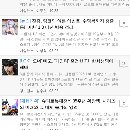
막'은 출시 3개월 미만에 누적 600만장의 글로벌 판매량을 기록한 작품
이다. 시장조사기관 서카나 집계에 따르면 2026년 미국 비디오게임 판
게임뉴스 |
이두현
|
10:22
매 순위 누적 2위에 올랐으며, 글로벌 시장분석 기업 알리네아 애널리틱
스...
[뉴스]
잔홍, 링코와 여름 이벤트, 수영복까지 총출
8
동! '이환' 1.3 버전 방송 정리
'이환'의 1.3 버전 「안개 너머의 별빛」이 8월 19일부터 9월 30
일까지 진행된다. 이번 업데이트로 신규 지역 어스름 구역과 메인
스토리 6장이 추가되며, S급 캐릭터 잔홍과 링코가 순차적으로
등장한다. 여름 시즌을 맞아 비치발리볼, 수상 오토바이 등 다채
게임뉴스 |
이성혁
|
08-08
로운 이벤트가 열리고, 캐릭터 렌더링 개선 및 랜덤 코스튬 등 편
의성도 강화된다. 8월 11일까지 사용 가능한 교환 코드 3종이 제
[LCK]
'오너' 빼고, '페인터' 출전한 T1, 한화생명에
11
공되며, 상세 일정은 공식 채널을 통해 확인할 수 있다....
패배
8일 종각 치지직 롤파크에서 진행된 '2026 LoL 챔피언스 코리아
(LCK)' 3라운드 한화생명e스포츠가 T1을 2:1로 꺾고 3연패 탈출
에 성공했다. T1은 금일 선발에 '오너' 문현준이 아닌 콜업된 신예
'페인터' 김은후를 투입했지만, 결국 1:2로 패배하고 말았다. T1은
경기결과 |
김홍제
|
08-08
'케리아'의 카밀이 좋은 플레이를 통해 한화생명 바텀 듀오의 점멸
을 빼냈다....
[체험기획]
'슈퍼로봇대전Y' 35주년 확장팩, 시리즈
2
의 미래와 그 대체 불가의 영역
슈퍼로봇대전Y가 지난 5일 시리즈 35주년 및 2,000만 장 판매를
기념하는 마지막 확장팩 ‘~가속하는 미래~’를 출시했다. 이번 확
장팩은 본편의 IF 스토리 형태로, 수성의 마녀 시즌2를 포함한 신
규 참전작과 크로스오버 합체기를 선보이며 작품을 완결 짓는다.