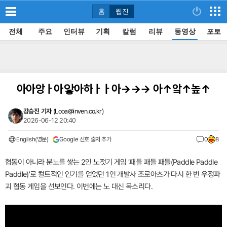
홈
웹진
전체
주요
인터뷰
기획
칼럼
리뷰
동영상
포토
아아앙ㅏ아앟아하ㅏㅏ아→→→ 아↑앜↑높↑
강승진 기자
(
Looa@inven.co.kr
)
2026-06-12 20:40
English(영문)
Google 선호 출처 추가
0
8
협동이 아니라 분노를 쌓는 2인 노젓기 게임 '패들 패들 패들(Paddle Paddle
Paddle)'로 컬트적인 인기를 얻었던 1인 개발사 조로아츠가 다시 한 번 우정파
괴 협동 게임을 선보인다. 이번에는 노 대신 목소리다.