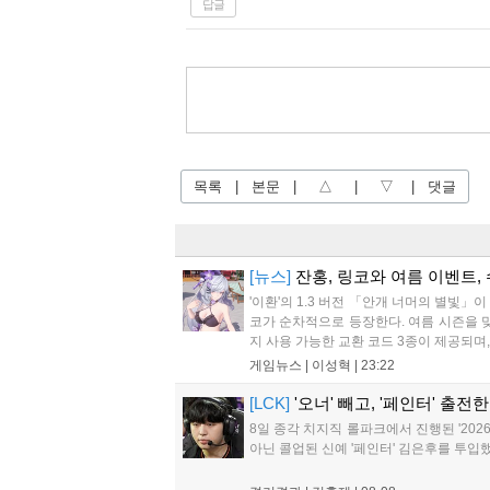
답글
목록
|
본문
|
△
|
▽
|
댓글
[뉴스]
잔홍, 링코와 여름 이벤트, 
'이환'의 1.3 버전 「안개 너머의 별빛」
코가 순차적으로 등장한다. 여름 시즌을 맞
지 사용 가능한 교환 코드 3종이 제공되며, 
게임뉴스 |
이성혁
|
23:22
[LCK]
'오너' 빼고, '페인터' 출전
8일 종각 치지직 롤파크에서 진행된 '2026
아닌 콜업된 신예 '페인터' 김은후를 투입했