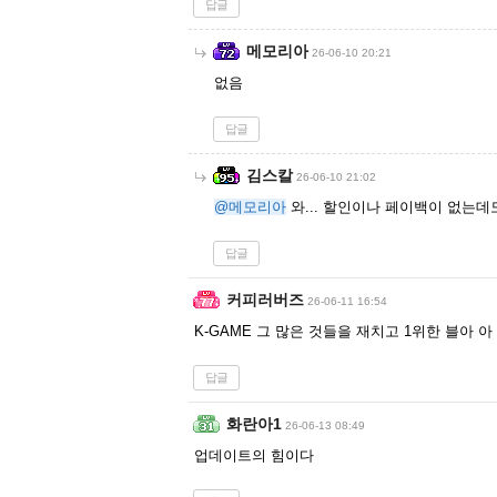
답글
메모리아
26-06-10 20:21
없음
답글
김스칼
26-06-10 21:02
@메모리아
와... 할인이나 페이백이 없는데도
답글
커피러버즈
26-06-11 16:54
K-GAME 그 많은 것들을 재치고 1위한 블아
답글
화란아1
26-06-13 08:49
업데이트의 힘이다