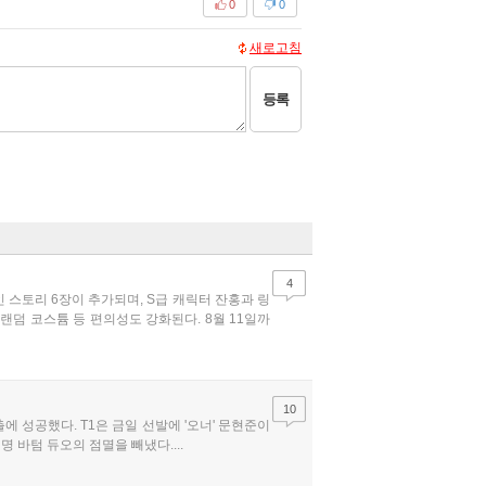
0
0
새로고침
등록
4
인 스토리 6장이 추가되며, S급 캐릭터 잔홍과 링
랜덤 코스튬 등 편의성도 강화된다. 8월 11일까
10
출에 성공했다. T1은 금일 선발에 '오너' 문현준이
명 바텀 듀오의 점멸을 빼냈다....