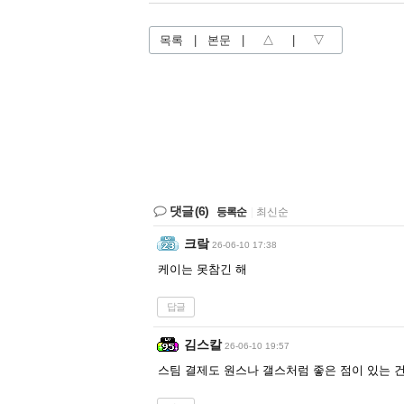
목록
|
본문
|
△
|
▽
댓글
(6)
등록순
|
최신순
크랔
26-06-10 17:38
케이는 못참긴 해
답글
김스칼
26-06-10 19:57
스팀 결제도 원스나 갤스처럼 좋은 점이 있는 