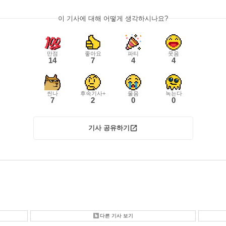
이 기사에 대해 어떻게 생각하시나요?
만점
좋아요
파티
웃음
14
7
4
4
씬나
후속기사+
울음
녹는다
7
2
0
0
기사 공유하기
다른 기사 보기