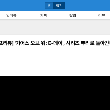
홈
웹진
인터뷰
기획
칼럼
리뷰
프리뷰]
'기어스 오브 워: E-데이', 시리즈 뿌리로 돌아