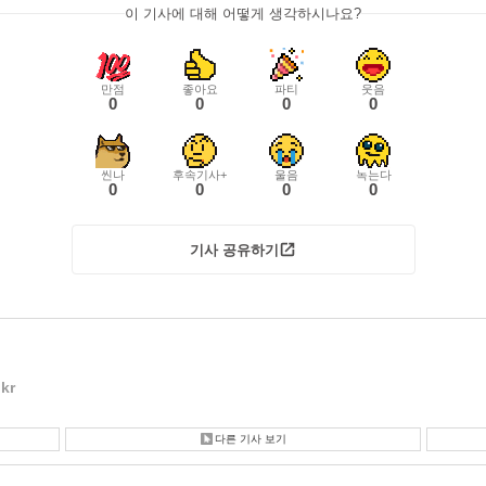
이 기사에 대해 어떻게 생각하시나요?
만점
좋아요
파티
웃음
0
0
0
0
씬나
후속기사+
울음
녹는다
0
0
0
0
기사 공유하기
kr
다른 기사 보기