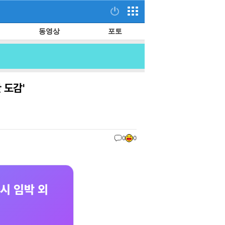
동영상
포토
 도감'
0
0
출시 임박 외