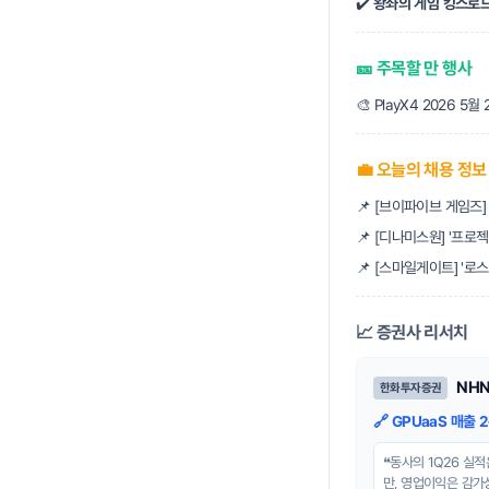
✔️
왕좌의 게임 킹스로드
🎫 주목할 만 행사
🎨 PlayX4 2026 5월
💼 오늘의 채용 정보
📌 [브이파이브 게임즈]
📌 [디나미스원] '프로젝
📌 [스마일게이트] '로
📈 증권사 리서치
NH
한화투자증권
🔗 GPUaaS 매출
❝동사의 1Q26 실적
만, 영업이익은 감가